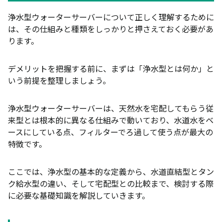
水道直結型とタンク給水型の違い
浄水型ウォーターサーバーについて正しく理解するために
宅配型（ボトル型）ウォーターサーバーとのざっく
は、その仕組みと種類をしっかりと押さえておく必要があ
り比較
ります。
浄水型ウォーターサーバーの主なデメリット8つ
デメリットを把握する前に、まずは「浄水型とは何か」と
水の味・ミネラルは天然水には及ばない
いう前提を整理しましょう。
災害時・断水時には使えず備蓄水にならない
フィルター交換など定期メンテナンスが必須でコス
浄水型ウォーターサーバーは、天然水を宅配してもらう従
トもかかる
来型とは根本的に異なる仕組みで動いており、水道水をベ
ースにしている点、フィルターでろ過して使う点が最大の
水道直結型は設置工事が必要で置き場所も制限され
特徴です。
る
タンク給水型は自分で水を入れる手間が毎日発生
ここでは、浄水型の基本的な定義から、水道直結型とタン
電気代はゼロではなく24時間稼働でじわじわかか
ク給水型の違い、そして宅配型との比較まで、検討する際
る
に必要な基礎知識を解説していきます。
直結型の場合は引っ越しやレイアウト変更がしにく
い