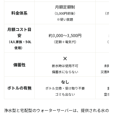
月額定額制
料金体系
（3,000円前後）
（ボトル
※使い放題
※
月額コスト目
安
約3,000〜3,500円
約
（4人家族・50L
（定額＋電気代）
（ボ
使用）
×
備蓄性
断水時は使用不可
未開
備蓄水にならない
災害時
なし
ボトルの有無
ボトル交換・受け取り不要
重
ゴミも出ない
空ボ
浄水型と宅配型のウォーターサーバーは、提供される水の