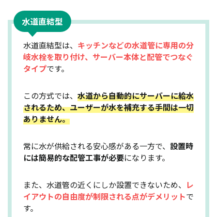
フィルター性能・交換頻度・交換費用を必ずチェッ
ク
水道直結型
水道直結／タンク給水どちらが自宅の間取りに合う
水道直結型は、
キッチンなどの水道管に専用の分
か確認
岐水栓を取り付け、サーバー本体と配管でつなぐ
世帯人数・使用シーンから「定額制が本当にお得に
タイプ
です。
なるか」を試算
契約期間・解約金・工事費・撤去費など縛り条件を
この方式では、
水道から自動的にサーバーに給水
事前に確認
されるため、ユーザーが水を補充する手間は一切
ありません。
赤ちゃん・妊娠中でも使えるか、安全性・衛生管理
の体制を見る
常に水が供給される安心感がある一方で、
設置時
浄水型ウォーターサーバーに関するよくある質問
には簡易的な配管工事が必要
になります。
（FAQ）
まとめ
また、水道管の近くにしか設置できないため、
レ
イアウトの自由度が制限される点がデメリット
で
す。