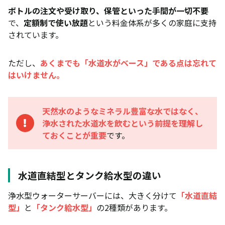
ボトル交換・受け取り・保管スペースが不要で家事
ボトルの注文や受け取り、保管といった手間が一切不要
負担が減る
で、
定額制で使い放題
という料金体系が多くの家庭に支持
されています。
ペットボトルやボトルゴミが減り、環境負荷も小さ
い
ただし、
あくまでも「水道水がベース」である点は忘れて
冷水・温水・常温水がワンタッチで使え、家事・子
はいけません。
育てがラクに
浄水型・宅配型・ペットボトルを徹底比較！あなた
に合うのはどれ？
天然水のようなミネラル豊富な水ではなく、
浄水された水道水を飲むという前提を理解し
ランニングコスト比較（世帯人数別の目安）
ておくことが重要
です。
手間・置き場所・ボトルゴミの量を比較
味・ミネラル・安全性・備蓄性を比較
水道直結型とタンク給水型の違い
一人暮らし／共働き夫婦／子育て家庭／オフィスな
どパターン別のおすすめ
浄水型ウォーターサーバーには、大きく分けて
「水道直結
デメリットを最小限にする浄水型ウォーターサーバ
型」
と
「タンク給水型」
の2種類があります。
ーの選び方