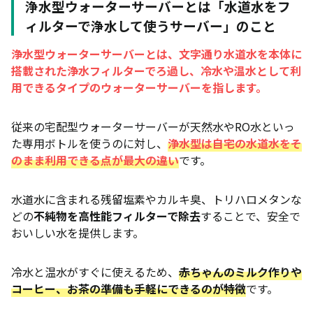
浄水型ウォーターサーバーとは「水道水をフ
水道水の水質次第では味や安心感に不安を感じる人
ィルターで浄水して使うサーバー」のこと
も
浄水型ウォーターサーバーとは、文字通り水道水を本体に
浄水型ウォーターサーバーで後悔しやすい典型パタ
搭載された浄水フィルターでろ過し、冷水や温水として利
ーン
用できるタイプのウォーターサーバーを指します。
一人暮らし・外食が多く、水をほとんど飲まないの
に契約したケース
従来の宅配型ウォーターサーバーが天然水やRO水といっ
災害用の備蓄水まで兼ねたい人が浄水型だけにした
た専用ボトルを使うのに対し、
浄水型は自宅の水道水をそ
ケース
のまま利用できる点が最大の違い
です。
天然水の味・ミネラル感を期待していたのに思った
ほどではないと感じたケース
水道水に含まれる残留塩素やカルキ臭、トリハロメタンな
どの
不純物を高性能フィルターで除去
することで、安全で
賃貸で配管工事NG・キッチンが狭く、設置・撤去
おいしい水を提供します。
でトラブルになったケース
それでも選ばれる浄水型ウォーターサーバーのメリ
冷水と温水がすぐに使えるため、
赤ちゃんのミルク作りや
ット
コーヒー、お茶の準備も手軽にできるのが特徴
です。
定額制で使うほどお得になりやすい料金体系