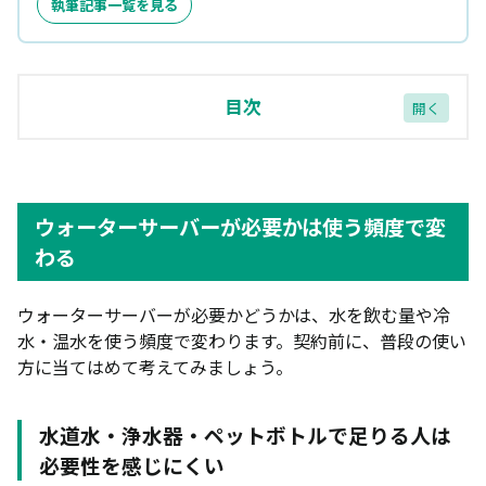
執筆記事一覧を見る
目次
ウォーターサーバーが必要かは使う頻度で変わる
水道水・浄水器・ペットボトルで足りる人は必要性
ウォーターサーバーが必要かは使う頻度で変
を感じにくい
わる
冷水・温水を毎日使う人は必要性がある
東京ガスなどで勧められた場合も条件確認が必要
ウォーターサーバーが必要かどうかは、水を飲む量や冷
水・温水を使う頻度で変わります。契約前に、普段の使い
ウォーターサーバーがいらないと感じる理由7つ
方に当てはめて考えてみましょう。
月額費用が高い
水を使い切れない・注文ノルマが負担
水道水・浄水器・ペットボトルで足りる人は
必要性を感じにくい
設置スペースと保管場所を取る