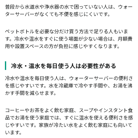
普段から水道水や浄水器の水で困っていない人は、ウォー
ボトル交換が重い
ターサーバーがなくても不便を感じにくいです。
掃除やメンテナンスが面倒
使い勝手が生活に合わない
ペットボトルを必要な分だけ買う方法で足りる人もいま
す。冷水や温水をすぐに使う場面が少ない場合は、月額費
契約期間や解約金が気になる
用や設置スペースの方が負担に感じやすくなります。
ウォーターサーバーが向いていない人
一人暮らしで水の使用量が少ない人
冷水・温水を毎日使う人は必要性がある
共働きで家を空ける時間が長い人
冷水や温水を毎日使う人は、ウォーターサーバーの便利さ
を感じやすいです。水を冷蔵庫で冷やす手間や、お湯を沸
固定費を増やしたくない人
かす手間を減らせます。
設置場所に余裕がない人
引っ越しや転勤の可能性がある人
コーヒーやお茶をよく飲む家庭、スープやインスタント食
品でお湯を使う家庭では、すぐに温水を使える便利さを感
ウォーターサーバーが向いている人
じやすいです。家族が冷たい水をよく飲む家庭にも向いて
冷水・温水を毎日使う人
います。