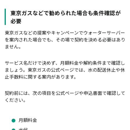
赤ちゃんのミルク作りに使いたい人
東京ガスなどで勧められた場合も条件確認が
ペットボトルを買う手間を減らしたい人
必要
備蓄水としても活用したい人
東京ガスなどの提案やキャンペーンでウォーターサーバー
ウォーターサーバー以外の選択肢
を案内された場合でも、その場で契約を決める必要はあり
ません。
浄水器
ペットボトル・箱買い
サービス名だけで決めず、月額料金や解約条件まで確認し
電気ケトル・ポット
ましょう。東京ガスの公式ページでは、水の配送休止や休
止手数料に関する案内があります。
浄水型ウォーターサーバー
ウォーターサーバーはいらない？よくある質問
契約前には、次の項目を公式ページや申込書面で確認して
まとめ
ください。
月額料金
水代