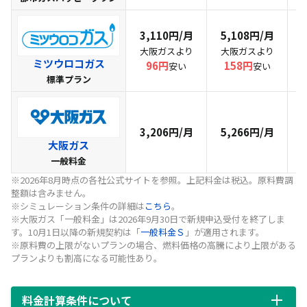
ン」一択
ガス会社を選ぶときに見るべき4つのポイント
3,110円/月
5,108円/月
大阪ガスより
大阪ガスより
基本料金と従量料金のバランスを確認する
ミツウロコガス
96円
158円
安い
安い
標準プラン
電気とのセット割引があるかどうか
原料費調整額の上限有無をチェックする
3,206円/月
5,266円/月
解約金・契約期間の縛りがないか確認する
大阪ガス
ガス会社の切り替え・新規契約時の注意点
一般料金
※2026年8月時点の各社公式サイトを参照。上記料金は税込。原料費調
賃貸アパート・マンションでは乗り換えできない場
整額は含みません。
合がある
※シミュレーション条件の詳細は
こちら
。
※大阪ガス「一般料金」は2026年9月30日で新規申込受付を終了しま
使用量が少ないと切り替えても安くならないことが
す。10月1日以降の新規契約は「
一般料金Ｓ
」が適用されます。
ある
※原料費の上限がないプランの場合、燃料価格の高騰により上限がある
プランよりも割高になる可能性あり。
プロパンガスから都市ガスへの切り替えは工事が必
要
料金計算条件について
床暖房やエネファームがある家庭は割高になる場合