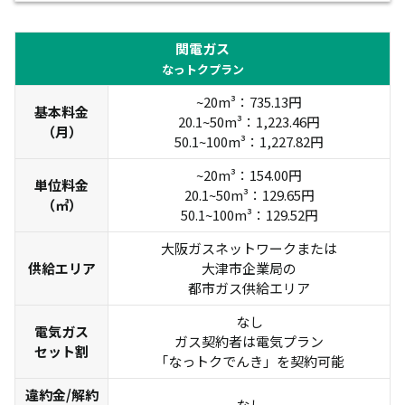
関電ガス
なっトクプラン
~20m³：735.13円
基本料金
20.1~50m³：1,223.46円
（月）
50.1~100m³：1,227.82円
~20m³：154.00円
単位料金
20.1~50m³：129.65円
（㎥）
50.1~100m³：129.52円
大阪ガスネットワークまたは
供給エリア
大津市企業局の
都市ガス供給エリア
なし
電気ガス
ガス契約者は電気プラン
セット割
「なっトクでんき」を契約可能
違約金/解約
なし