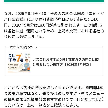
がある
【3ステップで簡単】ガス会社を切り替える手順
なお、2026年8月分・10月分のガス料金は国の「電気・ガ
ス料金支援」により原料費調整単価から1㎥あたり14.0
関西・大阪のガス会社選びでよくある質問（FAQ）
円、2026年9月分は18.0円が差し引かれます。この値引き
大阪ガスから切り替えるとガスの品質は変わる？
は各社共通で適用されるため、上記の比較における各社の
順位には影響しません。
大阪ガスの「一般料金」はもう申し込めない？
ガス会社の切り替えには何日かかる？
政府補助金
乗り換え後に料金が高くなるケースはある？
ガス会社おすすめ7選！都市ガスの料金比較
オール電化の家でも都市ガスに切り替えられる？
と失敗しない選び方【2026年6月最新】
まとめ｜使用量から自分に合ったガス会社を選ぼう
ここからは各社の特徴を詳しく見ていきます。
掲載順は料
金の安さ順ではなく、乗り換えのしやすさ・料金メニュー
の幅を踏まえた編集部のおすすめ順
です。料金だけで比較
したい方は、上の一覧表をご確認ください。