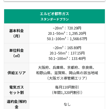
エルピオ都市ガス
スタンダードプラン
~20m³：720.29円
基本料金
20.1~50m³：1,295.20円
（月）
50.1~100m³：1,568.67円
~20m³：165.89円
単位料金
20.1~50m³：137.15円
（㎥）
50.1~100m³：133.40円
大阪府、兵庫県、京都府、奈良県、
供給エリア
和歌山県、滋賀県、岡山県の該当地域
（大阪ガス導管網エリア）
電気ガス
毎月110円割引
セット割
（年間1,320円割引）
違約金/解約
なし
金