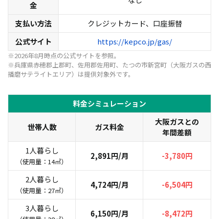
金
支払い方法
クレジットカード、口座振替
公式サイト
https://kepco.jp/gas/
※2026年8月時点の公式サイトを参照。
※兵庫県赤穂郡上郡町、佐用郡佐用町、たつの市新宮町（大阪ガスの西
播磨サテライトエリア）は提供対象外です。
料金シミュレーション
大阪ガスとの
世帯人数
ガス料金
年間差額
1人暮らし
2,891円/月
-3,780円
（使用量：14㎥）
2人暮らし
4,724円/月
-6,504円
（使用量：27㎥）
3人暮らし
6,150円/月
-8,472円