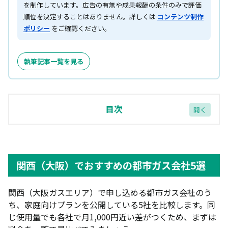
を制作しています。広告の有無や成果報酬の条件のみで評価
順位を決定することはありません。詳しくは
コンテンツ制作
ポリシー
をご確認ください。
執筆記事一覧を見る
目次
関西（大阪）でおすすめの都市ガス会社5選
エルピオ都市ガス「スタンダードプラン」｜電気は
関西（大阪）でおすすめの都市ガス会社5選
そのままでガスだけ安くできる
関電ガス「なっトクプラン」｜全使用帯で最安水準
関西（大阪ガスエリア）で申し込める都市ガス会社のう
のガス料金
ち、家庭向けプランを公開している5社を比較します。同
ガスワン「都市ガスハッピープラン」｜口座振替に
じ使用量でも各社で月1,000円近い差がつくため、まずは
対応した全国規模のガス会社