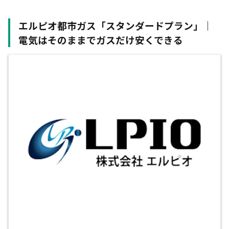
エルピオ都市ガス「スタンダードプラン」｜
電気はそのままでガスだけ安くできる
世帯人数
ガス使用量
1人暮らし
14㎥/月
2人暮らし
27㎥/月
3人暮らし
38㎥/月
4人暮らし
43㎥/月
家庭の省エネハンドブック2026 | 東京都環境局