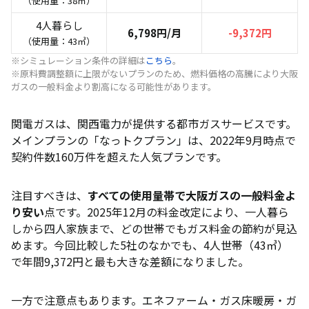
（使用量：38㎥）
4人暮らし
6,798円/月
-9,372円
（使用量：43㎥）
※シミュレーション条件の詳細は
こちら
。
※原料費調整額に上限がないプランのため、燃料価格の高騰により大阪
ガスの一般料金より割高になる可能性があります。
関電ガスは、関西電力が提供する都市ガスサービスです。
メインプランの「なっトクプラン」は、2022年9月時点で
契約件数160万件を超えた人気プランです。
注目すべきは、
すべての使用量帯で大阪ガスの一般料金よ
り安い
点です。2025年12月の料金改定により、一人暮ら
しから四人家族まで、どの世帯でもガス料金の節約が見込
めます。今回比較した5社のなかでも、4人世帯（43㎥）
で年間9,372円と最も大きな差額になりました。
一方で注意点もあります。エネファーム・ガス床暖房・ガ