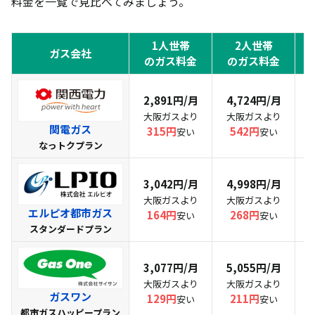
料金を一覧で見比べてみましょう。
ミツウロコガス「標準プラン」｜大阪ガスから3%
オフでシンプルに安くなる
1人世帯
2人世帯
ガス会社
大阪ガス「一般料金」｜関西最大手の安心感とセッ
のガス料金
のガス料金
トプランの豊富さが魅力
2,891円/月
4,724円/月
【世帯人数別】ガス会社の料金シミュレーション
大阪ガスより
大阪ガスより
一人暮らし（月14㎥目安）の料金比較とおすすめ
関電ガス
315円
542円
安い
安い
なっトクプラン
二人暮らし（月27㎥目安）の料金比較とおすすめ
ファミリー世帯（月38〜43㎥目安）の料金比較と
3,042円/月
4,998円/月
おすすめ
大阪ガスより
大阪ガスより
エルピオ都市ガス
164円
268円
安い
安い
【徹底比較】関電ガスとエルピオ都市ガスはどっち
スタンダードプラン
がいい？
料金の絶対額だけで選ぶなら関電ガス
3,077円/月
5,055円/月
大阪ガスより
大阪ガスより
エルピオ都市ガスが向いている3つのケース
ガスワン
129円
211円
安い
安い
床暖房・ガス暖房があるならエルピオ「床暖プラ
都市ガスハッピープラン