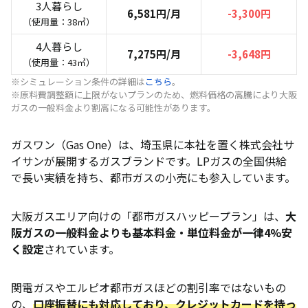
3人暮らし
6,581円/月
-3,300円
（使用量：38㎥）
4人暮らし
7,275円/月
-3,648円
（使用量：43㎥）
※シミュレーション条件の詳細は
こちら
。
※原料費調整額に上限がないプランのため、燃料価格の高騰により大阪
ガスの一般料金より割高になる可能性があります。
ガスワン（Gas One）は、埼玉県に本社を置く株式会社サ
イサンが展開するガスブランドです。LPガスの全国供給
で長い実績を持ち、都市ガスの小売にも参入しています。
大阪ガスエリア向けの「都市ガスハッピープラン」は、
大
阪ガスの一般料金よりも基本料金・単位料金が一律4%安
く設定
されています。
関電ガスやエルピオ都市ガスほどの割引率ではないもの
の、
口座振替にも対応しており、クレジットカードを持っ