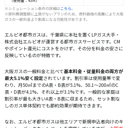
（使用量：43㎥）
※シミュレーション条件の詳細は
こちら
。
※原料費調整額に上限がないプランのため、燃料価格の高騰により大阪
ガスの一般料金より割高になる可能性があります。
エルピオ都市ガスは、千葉県に本社を置くLPガス大手・
株式会社エルピオが運営する都市ガスサービスです。CM
やポイント還元にコストをかけず、その分を料金の安さに
反映しているのが特徴です。
大阪ガスの一般料金と比べて
基本料金・従量料金の両方が
最大5.1%安く設定
されています。割引率は使用量帯で変
わり、月50㎥までのA表・B表が5.1%、50.1〜200㎥のC
表・D表が4.1%、それ以上が3.1%です。一般的な家庭は
割引率が最も大きいA表・B表に収まるため、セット割な
しのガス単体契約でも節約効果が期待できます。
なお、エルピオ都市ガスは他エリアで新規申込者向けのキ