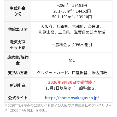
~20m³：174.81円
単位料金
20.1~50m³：144.52円
（㎥）
50.1~100m³：139.10円
大阪府、兵庫県、京都府、奈良県、
供給エリア
和歌山県、三重県、滋賀県の該当地域
電気ガス
一般料金より3%〜割引
セット割
違約金/解約
なし
金
支払い方法
クレジットカード、口座振替、振込用紙
2026年9月30日で受付終了
新規申込
10月1日以降は「一般料金Ｓ」
公式サイト
https://home.osakagas.co.jp/
※2026年8月時点の公式サイトおよび大阪ガス株式会社のプレスリリー
ス（2026年4月9日）を参照。