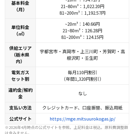
基本料金
21~80m³：1,022.20円
（月）
81~200m³：1,192.57円
~20m³：140.66円
単位料金
21~80m³：126.28円
（㎥）
81~200m³：124.15円
供給エリア
宇都宮市・真岡市・上三川町・芳賀町・高
（栃木県
根沢町・壬生町
内）
電気ガス
毎月110円割引
セット割
（年間1,320円割引）
違約金/解約
なし
金
支払い方法
クレジットカード、口座振替、振込用紙
公式サイト
https://mge.mitsuurokogas.jp/
※2026年4月時点の公式サイトを参照。上記料金は税込。原料費調整額
は含みません。