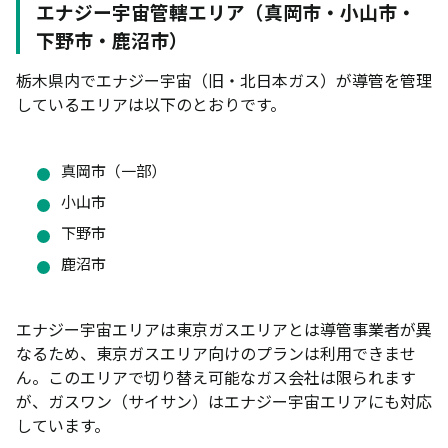
【3ステップで簡単】ガス会社を切り替える手順
エナジー宇宙管轄エリア（真岡市・小山市・
栃木県のガス会社選びに関するよくある質問
下野市・鹿沼市）
（FAQ）
栃木県内でエナジー宇宙（旧・北日本ガス）が導管を管理
東京ガスから切り替えるとガスの品質は変わる？
しているエリアは以下のとおりです。
ガス会社の切り替えには何日かかる？
乗り換え後に料金が高くなるケースはある？
真岡市（一部）
オール電化の家でも都市ガスに切り替えられる？
小山市
下野市
まとめ｜エリアと使用量から自分に合ったガス会社
を選ぼう
鹿沼市
エナジー宇宙エリアは東京ガスエリアとは導管事業者が異
なるため、東京ガスエリア向けのプランは利用できませ
ん。このエリアで切り替え可能なガス会社は限られます
が、ガスワン（サイサン）はエナジー宇宙エリアにも対応
しています。