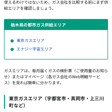
栃木県でおすすめのガス会社6選
使えるわけではないため、ガス会社を比較する前にまず供
給エリアを確認しましょう。
エルピオ都市ガス「スタンダードプラン」｜ガス単
体で最安水準の料金設定
栃木県の都市ガス供給エリア
CDエナジー「ベーシックガス」｜電気とのセット
割＆ポイント還元が充実
東京ガス「一般料金」｜安心の大手で電気セット割
東京ガスエリア
も充実
エナジー宇宙エリア
ミツウロコガス「まる得プラン」｜老舗エネルギー
企業の安心感と割安な料金
ENEOS都市ガス「標準プラン」｜ENEOSカード利
ガスエリアは、毎月届くガスの検針票（ご使用量のお知ら
用で追加割引あり
せ）またはマイページ（各ガス会社のWeb明細サービ
ガスワン「都市ガスハッピープラン」｜エナジー宇
ス）を見れば簡単に分かります。
宙エリアでも切り替えられる
【世帯人数別】栃木県で契約できるガス会社の料金
東京ガスエリア（宇都宮市・真岡市・上三川
シミュレーション
町など）
一人暮らし（月14㎥目安）の料金比較