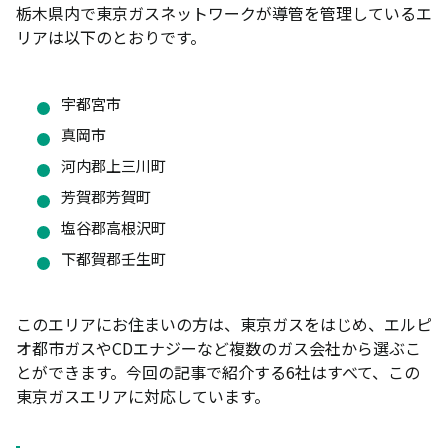
栃木県内で東京ガスネットワークが導管を管理しているエ
二人暮らし（月26㎥目安）の料金比較
リアは以下のとおりです。
ファミリー世帯（月42㎥目安）の料金比較
ガス会社を選ぶときに見るべき4つのポイント
宇都宮市
真岡市
自宅が都市ガスの供給エリア内かを確認する
河内郡上三川町
基本料金と従量料金のバランスを見る
芳賀郡芳賀町
セット割はトータルの光熱費で判断する
塩谷郡高根沢町
解約金・契約期間の縛りがないか確認する
下都賀郡壬生町
ガス会社の切り替え・新規契約時の注意点
このエリアにお住まいの方は、東京ガスをはじめ、エルピ
賃貸では切り替えできない場合がある
オ都市ガスやCDエナジーなど複数のガス会社から選ぶこ
原料費調整額の上限有無をチェックする
とができます。今回の記事で紹介する6社はすべて、この
プロパンガスから都市ガスへの切り替えは工事が必
東京ガスエリアに対応しています。
要