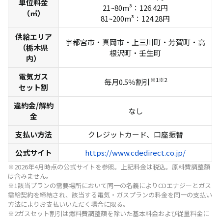
単位料金
21~80m³：126.42円
（㎥）
81~200m³：124.28円
供給エリア
宇都宮市・真岡市・上三川町・芳賀町・高
（栃木県
根沢町・壬生町
内）
電気ガス
※1※2
毎月0.5％割引
セット割
違約金/解約
なし
金
支払い方法
クレジットカード、口座振替
公式サイト
https://www.cdedirect.co.jp/
※2026年4月時点の公式サイトを参照。上記料金は税込。原料費調整額
は含みません。
※1該当プランの需要場所において同一の名義によりCDエナジーとガス
需給契約を締結され、該当する電気・ガスプランの料金を同一の支払い
方法によりお支払いいただく場合に限る。
※2ガスセット割引は燃料費調整額を除いた基本料金および従量料金に