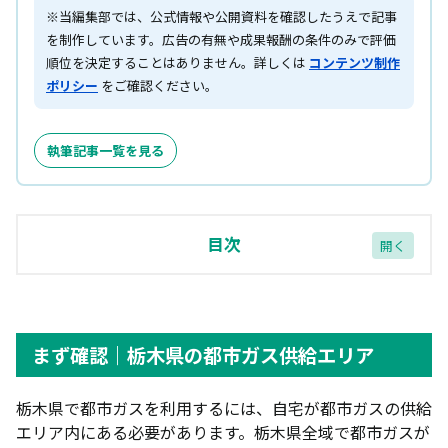
※当編集部では、公式情報や公開資料を確認したうえで記事
を制作しています。広告の有無や成果報酬の条件のみで評価
順位を決定することはありません。詳しくは
コンテンツ制作
ポリシー
をご確認ください。
執筆記事一覧を見る
目次
まず確認｜栃木県の都市ガス供給エリア
東京ガスエリア（宇都宮市・真岡市・上三川町な
まず確認｜栃木県の都市ガス供給エリア
ど）
エナジー宇宙管轄エリア（真岡市・小山市・下野
栃木県で都市ガスを利用するには、自宅が都市ガスの供給
市・鹿沼市）
エリア内にある必要があります。栃木県全域で都市ガスが