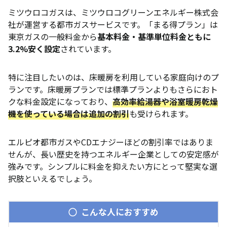
ミツウロコガスは、ミツウロコグリーンエネルギー株式会
社が運営する都市ガスサービスです。「まる得プラン」は
東京ガスの一般料金から
基本料金・基準単位料金ともに
3.2%安く設定
されています。
特に注目したいのは、床暖房を利用している家庭向けのプ
ランです。床暖房プランでは標準プランよりもさらにおト
クな料金設定になっており、
高効率給湯器や浴室暖房乾燥
機を使っている場合は追加の割引
も受けられます。
エルピオ都市ガスやCDエナジーほどの割引率ではありま
せんが、長い歴史を持つエネルギー企業としての安定感が
強みです。シンプルに料金を抑えたい方にとって堅実な選
択肢といえるでしょう。
こんな人におすすめ