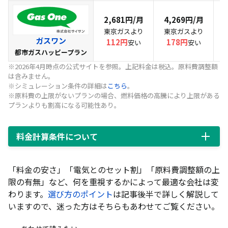
2,681円/月
4,269円/月
東京ガスより
東京ガスより
ガスワン
112円
178円
安い
安い
都市ガスハッピープラン
※2026年4月時点の公式サイトを参照。上記料金は税込。原料費調整額
は含みません。
※シミュレーション条件の詳細は
こちら
。
※原料費の上限がないプランの場合、燃料価格の高騰により上限がある
プランよりも割高になる可能性あり。
料金計算条件について
「料金の安さ」「電気とのセット割」「原料費調整額の上
限の有無」など、何を重視するかによって最適な会社は変
わります。
選び方のポイント
は記事後半で詳しく解説して
いますので、迷った方はそちらもあわせてご覧ください。