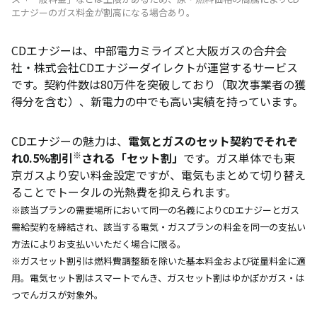
エナジーのガス料金が割高になる場合あり。
CDエナジーは、中部電力ミライズと大阪ガスの合弁会
社・株式会社CDエナジーダイレクトが運営するサービス
です。契約件数は80万件を突破しており（取次事業者の獲
得分を含む）、新電力の中でも高い実績を持っています。
CDエナジーの魅力は、
電気とガスのセット契約でそれぞ
※
れ0.5%割引
される「セット割」
です。ガス単体でも東
京ガスより安い料金設定ですが、電気もまとめて切り替え
ることでトータルの光熱費を抑えられます。
※該当プランの需要場所において同一の名義によりCDエナジーとガス
需給契約を締結され、該当する電気・ガスプランの料金を同一の支払い
方法によりお支払いいただく場合に限る。
※ガスセット割引は燃料費調整額を除いた基本料金および従量料金に適
用。電気セット割はスマートでんき、ガスセット割はゆかぽかガス・は
つでんガスが対象外。