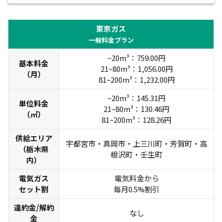
東京ガス
一般料金プラン
~20m³：759.00円
基本料金
21~80m³：1,056.00円
（月）
81~200m³：1,232.00円
~20m³：145.31円
単位料金
21~80m³：130.46円
（㎥）
81~200m³：128.26円
供給エリア
宇都宮市・真岡市・上三川町・芳賀町・高
（栃木県
根沢町・壬生町
内）
電気ガス
電気料金から
セット割
毎月0.5%割引
違約金/解約
なし
金