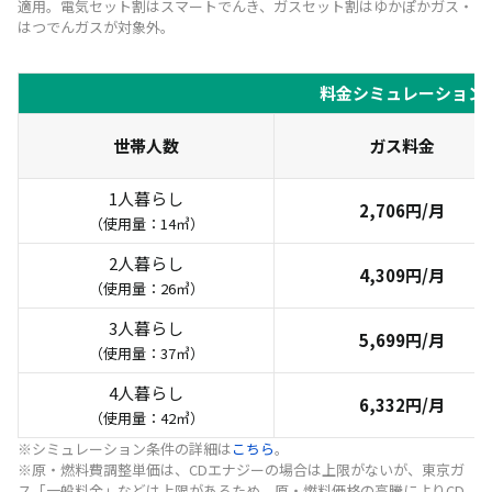
適用。電気セット割はスマートでんき、ガスセット割はゆかぽかガス・
はつでんガスが対象外。
料金シミュレーション
世帯人数
ガス料金
1人暮らし
2,706円/月
（使用量：14㎥）
2人暮らし
4,309円/月
（使用量：26㎥）
3人暮らし
5,699円/月
（使用量：37㎥）
4人暮らし
6,332円/月
（使用量：42㎥）
※シミュレーション条件の詳細は
こちら
。
※原・燃料費調整単価は、CDエナジーの場合は上限がないが、東京ガ
ス「一般料金」などは上限があるため、原・燃料価格の高騰によりCD