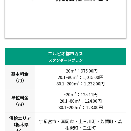
1人暮らし
14㎥/月
2人暮らし
26㎥/月
3人暮らし
37㎥/月
4人暮らし
42㎥/月
家庭の省エネハンドブック2025 | 東京都環境局
エルピオ都市ガス
スタンダードプラン
~20m³：975.00円
基本料金
20.1~80m³：1,015.00円
（月）
80.1~200m³：1,232.00円
~20m³：125.11円
単位料金
20.1~80m³：124.00円
（㎥）
80.1~200m³：123.00円
供給エリア
宇都宮市・真岡市・上三川町・芳賀町・高
（栃木県
根沢町・壬生町
内）