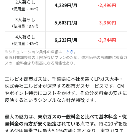
2人暮らし
4,239円/月
-2,496円
（使用量：26㎥）
3人暮らし
5,603円/月
-3,360円
（使用量：37㎥）
4人暮らし
6,223円/月
-3,744円
（使用量：42㎥）
※シミュレーション条件の詳細は
こちら
。
※原料費調整額の上限がないプランのため、燃料価格の高騰時に東京ガ
スの一般料金より割高になる可能性あり。
エルピオ都市ガスは、千葉県に本社を置くLPガス大手・
株式会社エルピオが運営する都市ガスサービスです。CM
やポイント特典にコストをかけず、その分を料金の安さに
反映するというシンプルな方針が特徴です。
最大の魅力は、
東京ガスの一般料金と比べて基本料金・従
量料金の両方が安く設定されている
点です。特に20㎥を超
える使用量帯では最大5.1%の割引率となり、東京ガスエ