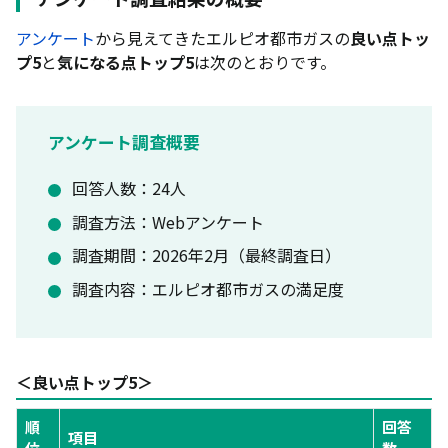
エルピオ都市ガスと新ガス会社の比較
アンケート
から見えてきたエルピオ都市ガスの
良い点トッ
【2026年7月最新】エルピオ都市ガスのキャンペー
プ5
と
気になる点トップ5
は次のとおりです。
ン情報
エルピオ都市ガスの申し込みから開通（切り替え）
までの手順
アンケート調査概要
エルピオ都市ガスに関するよくある質問
エルピオ都市ガスは電気とのセット割はある？
回答人数：24人
エルピオ都市ガスの解約金・違約金は必要？
調査方法：Webアンケート
エルピオ都市ガスの支払い方法は？
調査期間：2026年2月（最終調査日）
エルピオ都市ガスは過去に事業停止したことがあ
調査内容：エルピオ都市ガスの満足度
る？
エルピオ都市ガスの問い合わせ先は？
賃貸マンションでもエルピオ都市ガスに切り替えら
＜良い点トップ5＞
れる？
順
回答
項目
まとめ