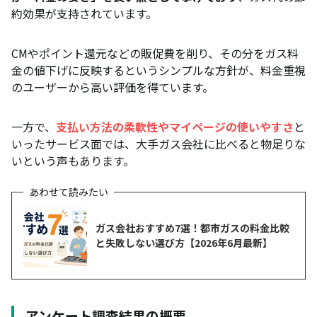
契約期間の縛りがなく解約金はいつでも無料
約効果が支持されています。
キャッシュバックなどのキャンペーンがお得
CMやポイント還元などの販促費を削り、その分をガス料
電気とのセット割引がある
金の値下げに反映するというシンプルな方針が、料金重視
のユーザーから高い評価を得ています。
対応エリアが広く、手続きや契約が手軽
エルピオ都市ガスをおすすめできる人・できない人
一方で、
支払い方法の柔軟性やマイページの使いやすさ
と
エルピオ都市ガスがおすすめな人
いったサービス面では、大手ガス会社に比べると物足りな
いという声もあります。
エルピオ都市ガスをおすすめできない人
エルピオ都市ガスの基本情報
エルピオ都市ガスの料金プラン
ガス会社おすすめ7選！都市ガスの料金比較
と失敗しない選び方【2026年6月最新】
エルピオ都市ガスの供給エリア
エルピオ都市ガスは高い？他社との料金比較
エルピオ都市ガスと大手ガス会社の比較
アンケート調査結果の概要