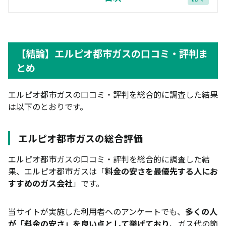
【結論】エルピオ都市ガスの口コミ・評判まとめ
エルピオ都市ガスの総合評価
【結論】エルピオ都市ガスの口コミ・評判ま
アンケート調査結果の概要
とめ
エルピオ都市ガスの悪い口コミ・評判から分かるデ
メリット
エルピオ都市ガスの口コミ・評判を総合的に調査した結果
は以下のとおりです。
支払い方法がクレジットカードのみ
原料費調整額に上限がなく割高になるリスク
エルピオ都市ガスの総合評価
キャッシュバックの受け取り時期が遅い
エルピオ都市ガスの口コミ・評判を総合的に調査した結
マイページが使いにくい
果、エルピオ都市ガスは「
料金の安さを最優先する人にお
すすめのガス会社
」です。
エルピオ都市ガスの良い口コミ・評判から分かる5つ
のメリット
当サイトが実施した利用者へのアンケートでも、
多くの人
ガス代が安くなり、節約効果を実感できる
が「料金の安さ」を良い点として挙げており
、ガス代の節