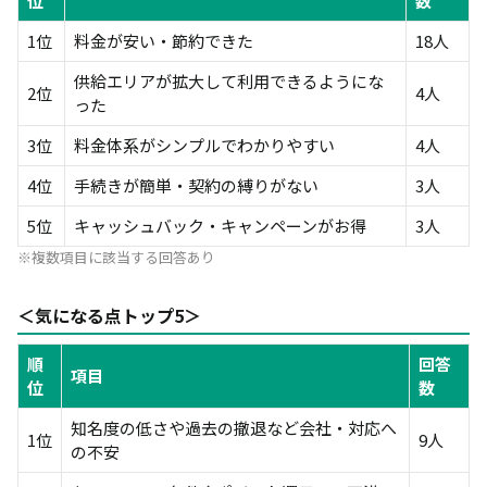
位
数
1位
料金が安い・節約できた
18人
供給エリアが拡大して利用できるようにな
2位
4人
った
3位
料金体系がシンプルでわかりやすい
4人
4位
手続きが簡単・契約の縛りがない
3人
5位
キャッシュバック・キャンペーンがお得
3人
※複数項目に該当する回答あり
＜気になる点トップ5＞
順
回答
項目
位
数
知名度の低さや過去の撤退など会社・対応へ
1位
9人
の不安