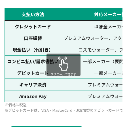
コスモウォーター
支払い方法
対応メーカー例
フレシャス（天然水）
クレジットカード
ほぼ全メーカー
クリクラ
口座振替
プレミアムウォーター、アクアク
ウォーターサーバーの支払い方法一覧｜メリット・
デメリット比較
現金払い（代引き）
コスモウォーター、フ
クレジットカード払い
コンビニ払い/請求書払い
一部メーカー（要問
口座振替（銀行引き落とし）
デビットカード
一部メーカー※
スクロールできます
現金払い（代引き）
キャリア決済
プレミアムウォー
銀行振込（請求書払い）
Amazon Pay
プレミアムウォー
その他の支払い方法（コンビニ払い・キャリア決済
など）
※価格は税込
※デビットカードは、VISA・MasterCard・JCB加盟のデビット
ウォーターサーバーの支払方法についてよくある質
問