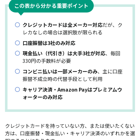
Amazon PayやPayPayなどのキャッシュレス決済
この表から分かる重要ポイント
対応のウォーターサーバーはある？
ウォーターサーバーはクレジットカード払いが主流
クレジットカードは全メーカー対応
だが、ク
な理由は？
レカなしの場合は選択肢が限られる
デビットカードが使えるウォーターサーバーはあ
口座振替は3社のみ対応
る？
現金払い（代引き）は大手3社が対応
、毎回
口座振替ができる浄水型ウォーターサーバーはあ
330円の手数料が必要
る？
コンビニ払いは一部メーカーのみ
、主に口座
口座振替ができる水道直結型ウォーターサーバーは
振替不成立時の代替手段として利用
ある？
キャリア決済・Amazon Payはプレミアムウ
ウォーターサーバーの支払いで口座残高不足や支払
ォーターのみ対応
い遅延になるとどうなる？
ウォーターサーバーの口座振替手数料はいくら？
まとめ
クレジットカードを持っていない方、または使いたくない
方は、口座振替・現金払い・キャリア決済のいずれかを選