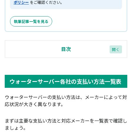
ポリシー
をご確認ください。
執筆記事一覧を見る
目次
ウォーターサーバー各社の支払い方法一覧表
口座振替（銀行引き落とし）に対応しているおすす
めメーカー3選
ウォーターサーバー各社の支払い方法一覧表
Locca（ロッカ）
ウォーターサーバーの支払い方法は、メーカーによって対
プレミアムウォーター
応状況が大きく異なります。
アクアクララ
まずは主要な支払い方法と対応メーカーを一覧表で確認し
現金払い（代引き）に対応しているおすすめメーカ
ましょう。
ー3選