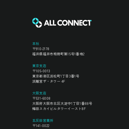
本社
〒910-2178
福井県福井市栂野町第15号1番地2
東京支店
〒105-0013
東京都港区浜松町1丁目3番1号
浜離宮ザ・タワー 4F
大阪支店
〒531-6008
大阪府大阪市北区大淀中1丁目1番88号
梅田スカイビルタワーイースト8F
五反田営業所
〒141-0022