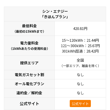
シン・エナジー
「きほんプラン」
最低料金
420.81円
（最初の15kWhまで）
15～120kWh：21.44円
電力量料金
121～300kWh：25.67円
（1kWhあたりの使用料金）
301kWh超過：28.42円
全国
提供エリア
（一部エリア、離島を除く）
電気ガスセット割
なし
オール電化プラン
なし
違約金／解約金
なし
公式サイト
公式サイト