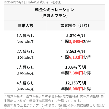
※2026年5月1日時点の公式サイトを参照
料金シミュレーション
（きほんプラン）
世帯人数
電気料金（月額）
1人暮らし
5,870円/月
年間
3,840円
お得
（210kWh/月）
2人暮らし
8,561円/月
年間
6,132円
お得
（300kWh/月）
3人暮らし
10,847円/月
年間
7,380円
お得
（370kWh/月）
4人暮らし
12,153円/月
年間
8,088円
お得
（410kWh/月）
※電気料金は「基本料金または最低料金+電力量料金+燃料費調整額+再
生可能エネルギー発電促進賦課金」で計算しています。
※燃料費の上限がないプランの場合、燃料価格が大幅に高騰した場合は