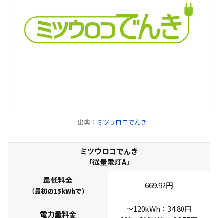
出典：
ミツウロコでんき
ミツウロコでんき
「従量電灯A」
最低料金
669.92円
（
最初の15kWhで
）
～120kWh：34.80円
電力量料金