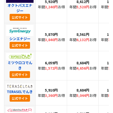
5,920円
8,612円
10
オクトパスエナ
年間
3,240円
お得
年間
5,520円
お得
年間
5,
ジー
公式サイト
5,870円
8,561円
10
シンエナジー
年間
3,840円
お得
年間
6,132円
お得
年間
7,
公式サイト
ミツウロコでん
6,059円
8,684円
10
き
年間
1,572円
お得
年間
4,656円
お得
年間
7,
公式サイト
5,910円
8,684円
10
TERASELでんき
年間
3,360円
お得
年間
5,044円
お得
年間
8,
公式サイト