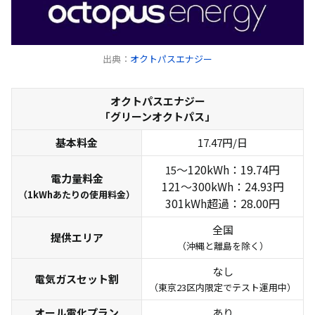
エリアプライ
ス価格
出典：
オクトパスエナジー
オクトパスエナジー
「グリーンオクトパス」
基本料金
17.47円/日
世帯人数
電気使用量
～120kWh：19.74円
15
電力量料金
121～300kWh：24.93円
1人暮らし
30A/210kWh
（1kWhあたりの使用料金）
301kWh超過：28.00円
2人暮らし
40A/300kWh
全国
提供エリア
3人暮らし
40A/370kWh
（沖縄と離島を除く）
4人暮らし
50A/410kWh
なし
電気ガスセット割
（東京23区内限定でテスト運用中）
家庭の省エネハンドブック2025 | 東京都環境局
オール電化プラン
あり