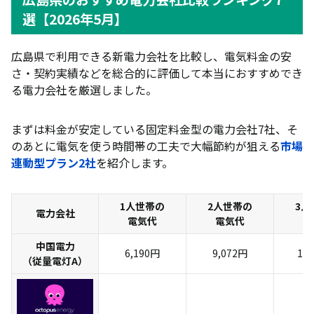
選【2026年5月】
広島県で利用できる新電力会社を比較し、電気料金の安
さ・契約実績などを総合的に評価して本当におすすめでき
る電力会社を厳選しました。
まずは料金が安定している固定料金型の電力会社7社、そ
のあとに電気を使う時間帯の工夫で大幅節約が狙える
市場
連動型プラン2社
を紹介します。
1人世帯の
2人世帯の
3人
電力会社
電気代
電気代
電
中国電力
6,190円
9,072円
11
（従量電灯A）