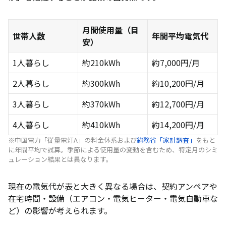
広島で利用できる市場連動型プランのおすすめ電力
会社
月間使用量（目
リボンエナジー｜7種類の割引が魅力
世帯人数
年間平均電気代
安）
Looopでんき｜電気代を自分でコントロールでき
る
1人暮らし
約210kWh
約7,000円/月
【世帯・目的別】広島県でおすすめの電力会社
2人暮らし
約300kWh
約10,200円/月
一人暮らしにおすすめの電力会社
3人暮らし
約370kWh
約12,700円/月
ファミリーにおすすめの電力会社
4人暮らし
約410kWh
約14,200円/月
オール電化住宅におすすめの電力会社
※中国電力「従量電灯A」の料金体系および
総務省「家計調査」
をもと
に年間平均で試算。季節による使用量の変動を含むため、特定月のシミ
広島ガスを利用中の方におすすめの電力プラン
ュレーション結果とは異なります。
広島県で電力会社を選ぶ際のポイント
現在の電気代が表と大きく異なる場合は、契約アンペアや
自分の使用量（kWh）や電気料金を把握する
在宅時間・設備（エアコン・電気ヒーター・電気自動車な
電気料金単価以外の金額も確認する
ど）の影響が考えられます。