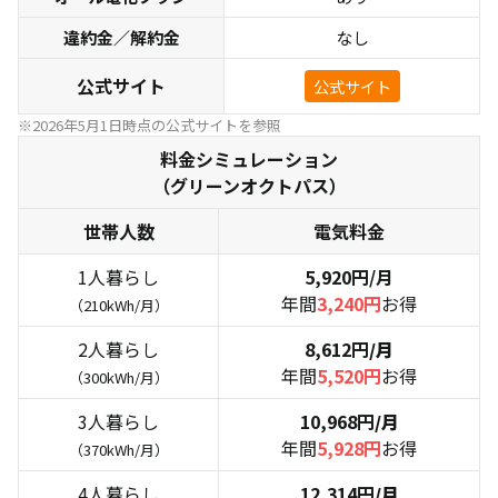
違約金／解約金
なし
公式サイト
公式サイト
※2026年5月1日時点の公式サイトを参照
料金シミュレーション
（グリーンオクトパス）
世帯人数
電気料金
1人暮らし
5,920円/月
年間
3,240円
お得
（210kWh/月）
2人暮らし
8,612円
/月
年間
5,520円
お得
（300kWh/月）
3人暮らし
10,968円
/月
年間
5,928円
お得
（370kWh/月）
4人暮らし
12,314円
/月