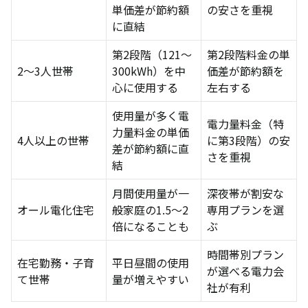
単価差が節約額
の安さを重視
新電力に切り替えても電気の品質は変わらない？
に直結
災害時のサポートは？
第2段階（121〜
第2段階料金の単
2〜3人世帯
300kWh）を中
価差が節約額を
新電力会社が倒産した場合はどうなる？
心に使用する
左右する
申し込みから実際の切り替えまでどれくらいかか
る？
使用量が多く電
電力量料金（特
力量料金の単価
賃貸物件でも電力会社を変えられますか？
4人以上の世帯
に第3段階）の安
差が節約額に直
さを重視
まとめ
結
月間使用量が一
深夜帯が割安な
オール電化住宅
般家庭の1.5〜2
専用プランを選
倍になることも
ぶ
時間帯別プラン
在宅勤務・子育
平日昼間の使用
が選べる電力会
て世帯
量が増えやすい
社が有利