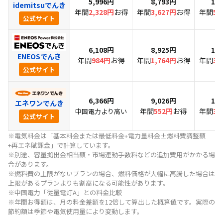
5,996円
8,793円
11
idemitsuでんき
年間
2,328円
お得
年間
3,627円
お得
年間
5,
公式サイト
6,108円
8,925円
11
ENEOSでんき
年間
984円
お得
年間
1,764円
お得
年間
3,
公式サイト
6,366円
9,026円
11
エネワンでんき
年間
552円
お得
年間
3,
中国電力より高い
公式サイト
※電気料金は「基本料金または最低料金+電力量料金±燃料費調整額
+再エネ賦課金」で計算しています。
※別途、容量拠出金相当額・市場連動手数料などの追加費用がかかる場
合があります。
※燃料費の上限がないプランの場合、燃料価格が大幅に高騰した場合は
上限があるプランよりも割高になる可能性があります。
※中国電力「従量電灯A」との料金比較
※年間お得額は、月の料金差額を12倍して算出した概算値です。実際の
節約額は季節や電気使用量により変動します。