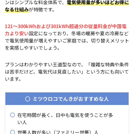
ンはシンプルな料金体系で、
電気使用量が多いほどお得に
なる
仕組み
が特徴です。
121～300kWhおよび301kWh超過分の従量料金が中国電
力より安い
設定になっており、冬場の暖房や夏の冷房など
で電気使用量が増えやすいご家庭では、切り替えメリット
を実感しやすいでしょう。
プランはわかりやすい王道型なので、「複雑な特典や条件
は苦手だけど、電気代は見直したい」という方にも向いて
います。
ミツウロコでんきがおすすめな人
在宅時間が長く、日中も電気を使うことが多
い人
世帯人数が多い（ファミリー世帯）人