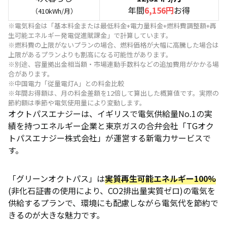
年間
6,156円
お得
（410kWh/月）
※電気料金は「基本料金または最低料金+電力量料金+燃料費調整額+再
生可能エネルギー発電促進賦課金」で計算しています。
※燃料費の上限がないプランの場合、燃料価格が大幅に高騰した場合は
上限があるプランよりも割高になる可能性があります。
※別途、容量拠出金相当額・市場連動手数料などの追加費用がかかる場
合があります。
※中国電力「従量電灯A」との料金比較
※年間お得額は、月の料金差額を12倍して算出した概算値です。実際の
節約額は季節や電気使用量により変動します。
オクトパスエナジーは、イギリスで電気供給量No.1の実
績を持つエネルギー企業と東京ガスの合弁会社「TGオク
トパスエナジー株式会社」が運営する新電力サービスで
す。
「グリーンオクトパス」は
実質再生可能エネルギー100%
(非化石証書の使用により、CO2排出量実質ゼロ)の電気を
供給するプランで、環境にも配慮しながら電気代を節約で
きるのが大きな魅力です。