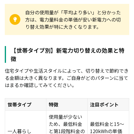
契約期間の縛りや解約金の有無を確認する
ポイント還元や特典はあるか
自分の使用量が「平均より多い」と分かった
方は、電力量料金の単価が安い新電力への切
広島県で電力会社を乗り換える際の注意点
り替え効果が特に大きくなります。
支払い方法が限定される場合がある
賃貸・マンションでは切り替え不可のこともある
【世帯タイプ別】新電力切り替えの効果と特
乗り換えても料金が下がらない可能性がある
徴
広島県で電力会社を切り替える手順
住宅タイプや生活スタイルによって、切り替えで節約でき
る金額は大きく異なります。ご自身がどのパターンに当て
通常の切り替え手順（引っ越しなしの場合）
はまるか確認してみてください。
引っ越しのタイミングで切り替える場合
広島エリアの電力会社についてよくある質問
世帯タイプ
特徴
注目ポイント
広島県で電気代が安い電力会社はどこ？
使用量が少ない
中国電力から乗り換えると本当に安くなる？
ため、最低料金
最低料金と15〜
一人暮らし
と第1段階料金の
120kWhの単価
広島県全域で使える電力会社はどこ？