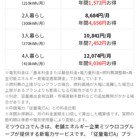
年間
1,572円
お得
（210kWh/月）
2人暮らし
8,684円/月
年間
4,656円
お得
（300kWh/月）
3人暮らし
10,841円/月
年間
7,452円
お得
（370kWh/月）
4人暮らし
12,074円/月
年間
9,036円
お得
（410kWh/月）
※電気料金は「基本料金または最低料金+電力量料金+燃料費調整額+再
生可能エネルギー発電促進賦課金」で計算しています。
※燃料費の上限がないプランの場合、燃料価格が大幅に高騰した場合は
上限があるプランよりも割高になる可能性があります。
※別途、容量拠出金相当額・市場連動手数料などの追加費用がかかる場
合があります。
※中国電力「従量電灯A」との料金比較
※年間お得額は、月の料金差額を12倍して算出した概算値です。実際の
節約額は季節や電気使用量により変動します。
ミツウロコでんきは、老舗エネルギー企業ミツウロコグル
ープが提供する新電力サービスです。「従量電灯A」プラ