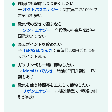
環境にも配慮しつつ安くしたい
→
オクトパスエナジー
：実質再エネ100%で
電気代も安い
電気代の安さで選ぶなら
→
シン・エナジー
：全段階の料金単価が中
国電力より安い
楽天ポイントを貯めたい
→
TERASELでんき
：電気代200円ごとに楽
天ポイント還元
ガソリン代も一緒に節約したい
→
idemitsuでんき
：給油が2円/L割引＋EV
割もあり
電気を使う時間帯を工夫して節約したい
→
リボンエナジー
：市場連動型で7種類の割
引が魅力