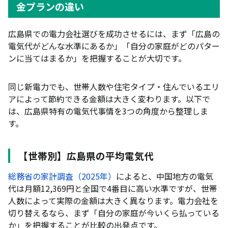
金プランの違い
【世帯タイプ別】新電力切り替えの効果と特徴
電気料金プランは「固定料金型」と「市場連動型」
広島県での電力会社選びを成功させるには、まず「広島の
の2種類
電気代がどんな水準にあるか」「自分の家庭がどのパター
ンに当てはまるか」を把握することが大切です。
広島県のおすすめ電力会社比較ランキング7選
【2026年5月】
同じ新電力でも、世帯人数や住宅タイプ・住んでいるエリ
オクトパスエナジー｜環境に配慮したプランが安い
アによって節約できる金額は大きく変わります。以下で
シン・エナジー｜最低料金・電力料金ともに割安
は、広島県特有の電気代事情を3つの角度から整理しま
す。
ミツウロコでんき｜シンプルな料金体系で安い
TERASELでんき｜楽天ポイントが毎月たまる
【世帯別】広島県の平均電気代
idemitsuでんき｜電気代とガソリン代がお得にな
る
総務省の家計調査（2025年）
によると、中国地方の電気
代は月額12,369円と全国で4番目に高い水準ですが、世帯
ENEOSでんき｜長期契約割引でさらにお得
人数によって実際の金額は大きく異なります。電力会社を
エネワンでんき｜Pontaポイントがたまる
切り替えるなら、まず「自分の家庭が今いくら払っている
か」を把握することが比較の出発点です。