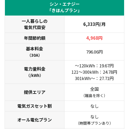
シン・エナジー
「きほんプラン」
一人暮らしの
6,333円/月
電気代目安
年間節約額
4,968
円
基本料金
796.06円
（30A）
～120kWh：19.67円
電力量料金
121～300kWh：24.78円
（/kWh）
301kWh～：27.71円
全国
提供エリア
（離島を除く）
電気ガスセット割
なし
なし
オール電化プラン
（時間帯プランあり）