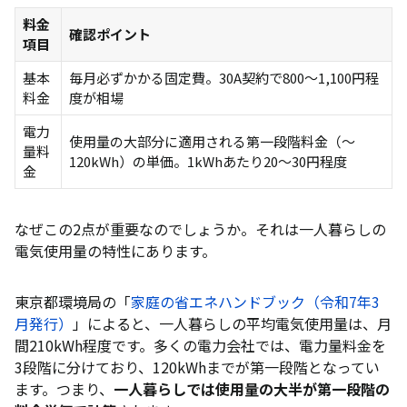
ENEOSでんき
料金
確認ポイント
項目
東京ガスの電気
ミツウロコでんき
基本
毎月必ずかかる固定費。30A契約で800〜1,100円程
料金
度が相場
【地域別】一人暮らしにおすすめの電気会社
電力
使用量の大部分に適用される第一段階料金（〜
関東（東京電力エリア）のおすすめ
量料
120kWh）の単価。1kWhあたり20〜30円程度
金
関西（関西電力エリア）のおすすめ
中部（中部電力エリア）のおすすめ
なぜこの2点が重要なのでしょうか。それは一人暮らしの
九州（九州電力エリア）のおすすめ
電気使用量の特性にあります。
東北（東北電力エリア）のおすすめ
東京都環境局の「
家庭の省エネハンドブック（令和7年3
北陸（北陸電力エリア）のおすすめ
月発行）
」によると、一人暮らしの平均電気使用量は、月
間210kWh程度です。多くの電力会社では、電力量料金を
中国（中国電力エリア）のおすすめ
3段階に分けており、120kWhまでが第一段階となってい
四国（四国電力エリア）のおすすめ
ます。つまり、
一人暮らしでは使用量の大半が第一段階の