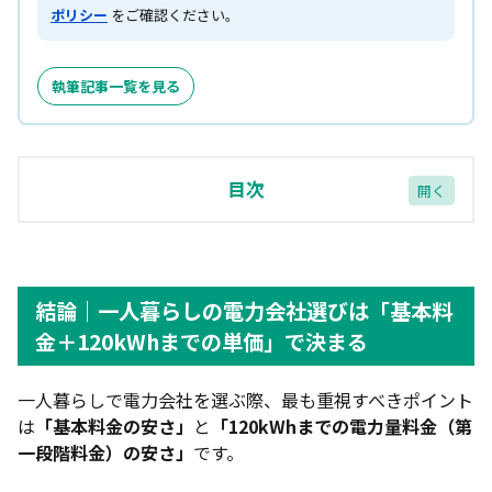
ポリシー
をご確認ください。
執筆記事一覧を見る
目次
結論｜一人暮らしの電力会社選びは「基本料金＋
120kWhまでの単価」で決まる
一人暮らしにおすすめの電力会社7選
結論｜一人暮らしの電力会社選びは「基本料
金＋120kWhまでの単価」で決まる
オクトパスエナジー
シン・エナジー
一人暮らしで電力会社を選ぶ際、最も重視すべきポイント
は
「基本料金の安さ」
と
「120kWhまでの電力量料金（第
TERASELでんき
一段階料金）の安さ」
です。
CDエナジーダイレクト