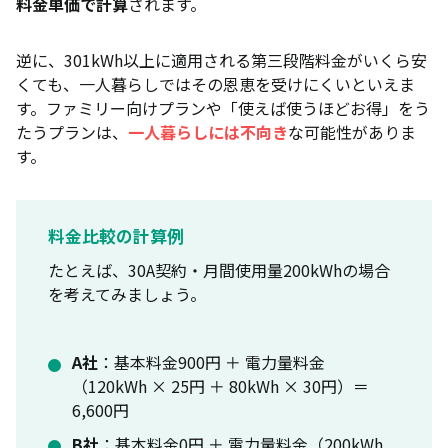
料金単価で計算
されます。
北海道（北海道電力エリア）のおすすめ
沖縄（沖縄電力エリア）のおすすめ
逆に、301kWh以上に適用される第三段階料金がいくら安
失敗しない！一人暮らしの電力会社の選び方
くても、一人暮らしではその恩恵を受けにくいといえま
す。ファミリー向けプランや「使えば使うほどお得」をう
基本料金が0円 or 安い電力会社を選ぶ
たうプランは、
一人暮らしには不向き
な可能性がありま
120kWhまでの電力量料金が安い電力会社を選ぶ
す。
解約違約金・契約期間の縛りがない電力会社を選ぶ
一人暮らしの電気会社を選ぶ際の注意点
料金比較の計算例
市場連動型は安い時もあるが、高騰するリスクがあ
たとえば、30A契約・月間使用量200kWhの場合
る
を考えてみましょう。
電気ガスのセット割ではそこまで安くならない
新電力が倒産・撤退した場合のリスクを知っておく
A社
：基本料金900円 ＋ 電力量料金
（120kWh × 25円 ＋ 80kWh × 30円）＝
初めての一人暮らしでも安心！電力会社で電気契約
6,600円
する手順
B社
：基本料金0円 ＋ 電力量料金（200kWh