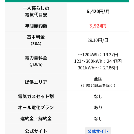
一人暮らしの
6,420円/月
電気代目安
年間節約額
3
,
9
2
4
円
基本料金
29.10円/日
（30A）
～120kWh：19.27円
電力量料金
121～300kWh：24.47円
（/kWh）
301kWh～：27.86円
全国
提供エリア
（沖縄と離島を除く）
電気ガスセット割
なし
オール電化プラン
あり
違約金／解約金
なし
公式サイト
公式サイト