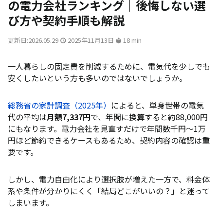
の電力会社ランキング｜後悔しない選
び方や契約手順も解説
更新日:2026.05.29
2025年11月13日
18 min
一人暮らしの固定費を削減するために、電気代を少しでも
安くしたいという方も多いのではないでしょうか。
総務省の家計調査（2025年）
によると、単身世帯の電気
代の平均は
月額7,337円
で、年間に換算すると約88,000円
にもなります。電力会社を見直すだけで年間数千円〜1万
円ほど節約できるケースもあるため、契約内容の確認は重
要です。
しかし、電力自由化により選択肢が増えた一方で、料金体
系や条件が分かりにくく「結局どこがいいの？」と迷って
しまいます。