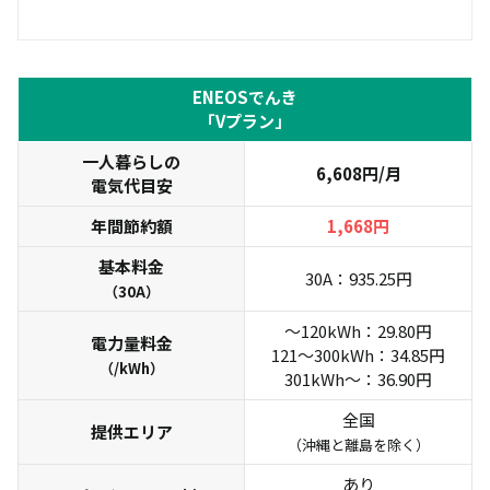
ENEOSでんき
「Vプラン」
一人暮らしの
6,608円/月
電気代目安
年間節約額
1,668円
基本料金
30A：935.25円
（30A）
〜120kWh：29.80円
電力量料金
121〜300kWh：34.85円
（/kWh）
301kWh〜：36.90円
全国
提供エリア
（沖縄と離島を除く）
あり