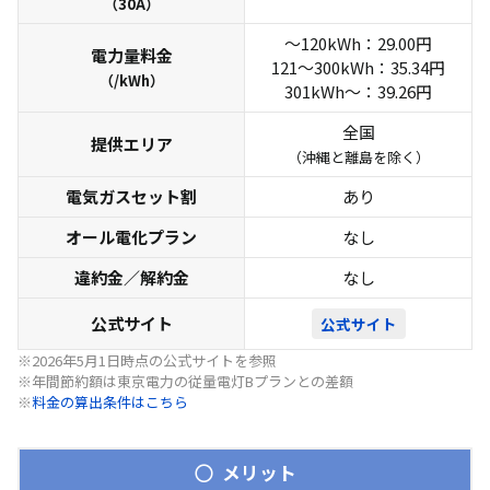
（30A）
～120kWh：29.00円
電力量料金
121～300kWh：35.34円
（/kWh）
301kWh～：39.26円
全国
提供エリア
（沖縄と離島を除く）
電気ガスセット割
あり
オール電化プラン
なし
違約金／解約金
なし
公式サイト
公式サイト
※2026年5月1日時点の公式サイトを参照
※年間節約額は東京電力の従量電灯Bプランとの差額
※
料金の算出条件はこちら
メリット