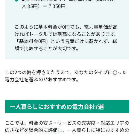
今の住所で乗り換える手順
× 35円）＝ 7,350円
引っ越しで新規契約する手順
一人暮らしの電力会社選びに関するよくある質問｜
このように基本料金が0円でも、電力量単価が高
FAQ
ければトータルでは割高になることがあります。
一人暮らしの電気代の目安は？
「基本料金0円」という言葉だけに惹かれず、総
額で比較することが大切です。
一人暮らしに必要な電気契約アンペア数は？
一人暮らしの電気契約はいつまでに手続きすべき？
この2つの軸を押さえたうえで、あなたのタイプに合った
賃貸でも電力会社の切り替えはできる？
電力会社を選ぶのがおすすめです。
一人暮らしの電気代を下げるコツは？
まとめ
一人暮らしにおすすめの電力会社7選
ここでは、料金の安さ・サービスの充実度・対応エリアの
広さなどを総合的に評価し、一人暮らしに特におすすめの