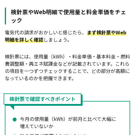
電気料金プランを比較して切り替える
検針票やWeb明細で使用量と料金単価をチェ
ック
古い家電を省エネ性能の高い機種に買い替える
電気代の請求がおかしいと感じたら、
まず検針票やWeb
消費電力の多い家電の使い方を見直す
明細を詳しく確認
しましょう。
契約アンペア数を下げて基本料金を減らす
まとめ
検針票には、使用量（kWh）・料金単価・基本料金・燃料
費調整額・再エネ賦課金などが記載されています。これら
の項目を一つずつチェックすることで、どの部分が高額に
なっているのかを把握できます。
検針票で確認すべきポイント
今月の使用量（kWh）が前月と比べて大幅に
増えていないか