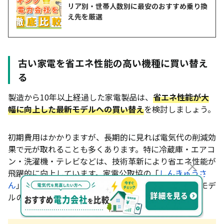
リア別・世帯人数別に最安のおすすめ乗り換
え先を厳選
古い家電を省エネ性能の高い機種に買い替え
る
製造から10年以上経過した家電製品は、
省エネ性能が大
幅に向上した最新モデルへの買い替え
を検討しましょう。
初期費用はかかりますが、長期的に見れば電気代の削減効
果で元が取れることも多くあります。特に冷蔵庫・エアコ
ン・洗濯機・テレビなどは、技術革新により省エネ性能が
×
飛躍的に向上しています。家電公取協の「
しんきゅうさ
ん
」というサイトでは、現在使用している家電と最新モデ
ルの年間電気代を簡単に比較できます。