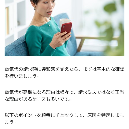
燃料費調整額や再エネ賦課金が値上がりしている
電力会社が料金改定を行った
契約中の電気料金プランが生活スタイルに合ってい
ない
家電の使用量や稼働時間が増えている
政府の電気代補助金が終了した
あなたの電気代は本当に高い？世帯別の平均額と比
較
電気代の請求額に違和感を覚えたら、まずは基本的な確認
1〜2人世帯の平均電気代
を行いましょう。
3〜4人世帯の平均電気代
電気代が高額になる理由は様々で、請求ミスではなく正当
季節による電気代の変動（夏・冬は1.5〜2倍に）
な理由があるケースも多いです。
オール電化住宅の場合の平均額
以下のポイントを順番にチェックして、原因を特定しまし
電気代を節約する5つの方法
ょう。
家電の無駄遣いを減らす