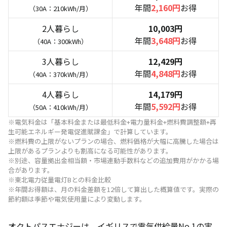
年間
2,160円
お得
（30A：210kWh/月）
2人暮らし
10,003円
年間
3,648円
お得
（40A：300kWh）
3人暮らし
12,429円
年間
4,848円
お得
（40A：370kWh/月）
4人暮らし
14,179円
年間
5,592円
お得
（50A：410kWh/月）
※電気料金は「基本料金または最低料金+電力量料金+燃料費調整額+再
生可能エネルギー発電促進賦課金」で計算しています。
※燃料費の上限がないプランの場合、燃料価格が大幅に高騰した場合は
上限があるプランよりも割高になる可能性があります。
※別途、容量拠出金相当額・市場連動手数料などの追加費用がかかる場
合があります。
※東北電力従量電灯Bとの料金比較
※年間お得額は、月の料金差額を12倍して算出した概算値です。実際の
節約額は季節や電気使用量により変動します。
オクトパスエナジーは、イギリスで電気供給量No.1の実