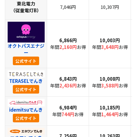
東北電力
7,046円
10,307円
（従量電灯B）
6,866円
10,003円
オクトパスエナジ
年間
2,160円
お得
年間
3,648円
お得
ー
公式サイト
6,843円
10,008円
TERASELでんき
年間
2,436円
お得
年間
3,588円
お得
公式サイト
6,984円
10,185円
idemitsuでんき
年間
744円
お得
年間
1,464円
お得
公式サイト
7,256円
10,263円