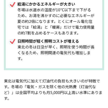
新電力に変更しても電気の品質は変わりませんか？
給湯にかかるエネルギーが大きい
賃貸住宅でも電力会社は変更できますか？
冬場は水道水の温度が10℃以下まで下がる
ため、お湯を沸かすのに必要なエネルギーが
申し込みから実際の切り替えまでどれくらいかかり
夏の約2倍になります。とくにオール電化住
ますか？
宅では「給湯」と「暖房」だけで電力使用量
契約期間の縛りや解約金はありますか？
の約7割を占めるケースもあります。
電力会社が倒産した場合はどうなりますか？
日照時間が短く照明コストが増える
東北の冬は日没が早く、照明を使う時間が長
災害時のサポートはどうなりますか？
くなるため、照明関連の電気代も増加しま
冬場に電気代が急増した場合、新電力から東北電力
す。
に戻せますか？
まとめ｜東北の電気代は高いからこそ、電力会社の
見直しで差がつく
東北は電気代に加えて灯油代の負担も大きいのが特徴で
す。冬場の「電気・ガスを除く他の光熱費（灯油代な
ど）」は全国平均よりも月5,000円以上高い水準にありま
す。