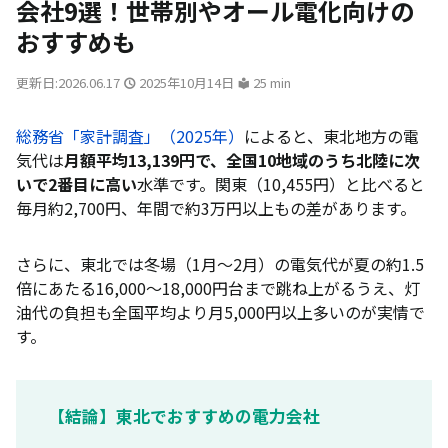
会社9選！世帯別やオール電化向けの
おすすめも
更新日:2026.06.17
2025年10月14日
25 min
総務省「家計調査」（2025年）
によると、東北地方の電
気代は
月額平均13,139円で、全国10地域のうち北陸に次
いで2番目に高い
水準です。関東（10,455円）と比べると
毎月約2,700円、年間で約3万円以上もの差があります。
さらに、東北では冬場（1月〜2月）の電気代が夏の約1.5
倍にあたる16,000〜18,000円台まで跳ね上がるうえ、灯
油代の負担も全国平均より月5,000円以上多いのが実情で
す。
【結論】東北でおすすめの電力会社