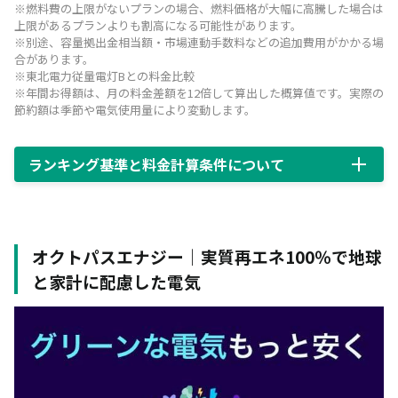
※燃料費の上限がないプランの場合、燃料価格が大幅に高騰した場合は
上限があるプランよりも割高になる可能性があります。
※別途、容量拠出金相当額・市場連動手数料などの追加費用がかかる場
合があります。
※東北電力従量電灯Bとの料金比較
※年間お得額は、月の料金差額を12倍して算出した概算値です。実際の
節約額は季節や電気使用量により変動します。
ランキング基準と料金計算条件について
オクトパスエナジー｜実質再エネ100％で地球
と家計に配慮した電気