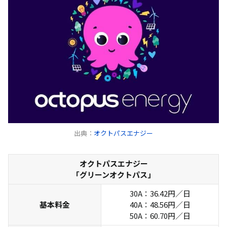
エリアプライ
ス価格
出典：
オクトパスエナジー
オクトパスエナジー
「グリーンオクトパス」
30A：36.42円／日
世帯人数
電気使用量
基本料金
40A：48.56円／日
1人暮らし
30A/210kWh
50A：60.70円／日