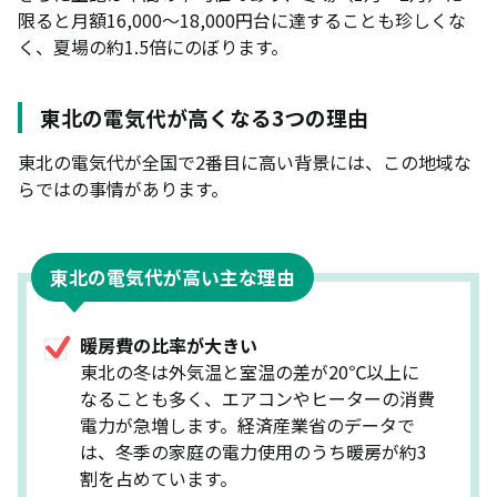
限ると月額16,000〜18,000円台に達することも珍しくな
一人暮らし向けおすすめ電力会社
く、夏場の約1.5倍にのぼります。
ファミリー世帯向けおすすめ電力会社
オール電化住宅向けおすすめ電力会社
東北の電気代が高くなる3つの理由
東北で電力会社を乗り換える際の注意点
東北の電気代が全国で2番目に高い背景には、この地域な
らではの事情があります。
支払い方法が変わる可能性がある
アパートやマンションでは契約変更できない場合が
ある
東北の電気代が高い主な理由
乗り換えても必ず安くなるとは限らない
東北で電力会社を切り替える方法
暖房費の比率が大きい
東北の冬は外気温と室温の差が20℃以上に
現住所で電力会社を切り替える方法
なることも多く、エアコンやヒーターの消費
引っ越し先で新電力会社に乗り換える方法
電力が急増します。経済産業省のデータで
は、冬季の家庭の電力使用のうち暖房が約3
東北の電力会社選びでよくある質問
割を占めています。