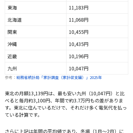
で最大3%割引
東海
11,183円
ミツウロコでんき｜シンプルな料金プランで安い
北海道
11,068円
東北で使える市場連動型プランのおすすめ電力会社2
選
関東
10,455円
Looopでんき｜電気代を自分でコントロールでき
沖縄
10,435円
る
近畿
10,196円
リボンエナジー｜7種類の割引が魅力
九州
10,047円
東北エリアの失敗しない電力会社の選び方
参考：
総務省統計局「家計調査（家計収支編）」2025年
電気料金は「月額の総額」で比較する
東北は冬場の使用量でシミュレーションする
東北の月額13,139円は、最も安い九州（10,047円）と比
べると毎月約3,100円、年間で約3.7万円もの差がありま
ガソリン割引やポイント還元も含めてトータルで比
較する
す。東北に住んでいるだけで、それだけ多く電気代を払っ
ている計算です。
契約期間の縛り・解約金はあるか
東北の世帯別おすすめ電力会社
さらに上記は年間の平均値であり、冬場（1月〜2月）に