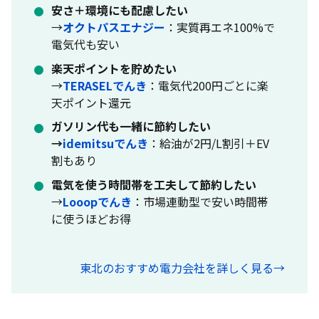
安さ＋環境にも配慮したい
→
オクトパスエナジー
：実質再エネ100%で
電気代も安い
楽天ポイントを貯めたい
→
TERASELでんき
：電気代200円ごとに楽
天ポイント還元
ガソリン代も一緒に節約したい
→
idemitsuでんき
：給油が2円/L割引＋EV
割もあり
電気を使う時間帯を工夫して節約したい
→
Looopでんき
：市場連動型で安い時間帯
に使うほどお得
東北のおすすめ電力会社を詳しく見る→