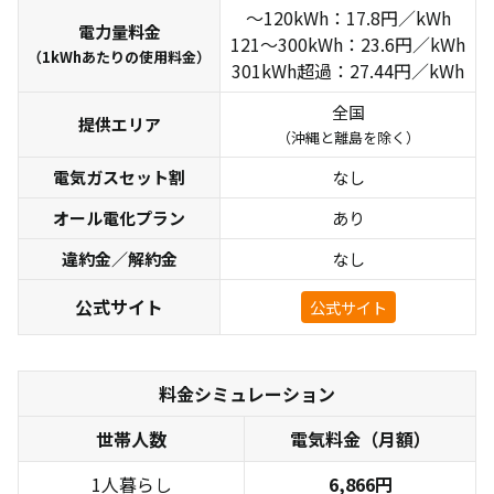
2人暮らし
40A/300kWh
～120kWh：17.8円／kWh
電力量料金
121～300kWh：23.6円／kWh
3人暮らし
40A/370kWh
（1kWhあたりの使用料金）
301kWh超過：27.44円／kWh
4人暮らし
50A/410kWh
全国
家庭の省エネハンドブック2025 | 東京都環境局
提供エリア
（沖縄と離島を除く）
電気ガスセット割
なし
オール電化プラン
あり
違約金／解約金
なし
公式サイト
公式サイト
料金シミュレーション
世帯人数
電気料金（月額）
1人暮らし
6,866円