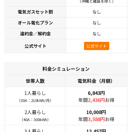
（沖縄と離島を除く）
電気ガスセット割
なし
オール電化プラン
なし
違約金／解約金
なし
公式サイト
公式サイト
料金シミュレーション
世帯人数
電気料金（月額）
1人暮らし
6,843円
年間
2,436円
お得
（30A：210kWh/月）
2人暮らし
10,008円
年間
3,588円
お得
（40A：300kWh）
3人暮らし
12,457円