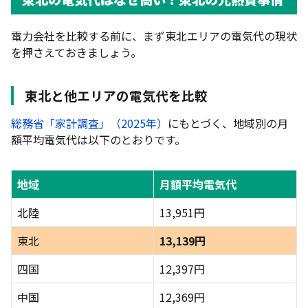
東北の電気代が高くなる3つの理由
電力会社を比較する前に、まず東北エリアの電気代の現状
2026年5月〜再エネ賦課金の引き上げでさらに負担
を押さえておきましょう。
増
東北でおすすめの電力会社ランキング7選【2026年6
月】
東北と他エリアの電気代を比較
オクトパスエナジー｜実質再エネ100％で地球と家
総務省「家計調査」（2025年）
にもとづく、地域別の月
計に配慮した電気
額平均電気代は以下のとおりです。
TERASELでんき｜楽天ポイントが毎月貯まるお得
なポイ活電力
地域
月額平均電気代
idemitsuでんき｜電気もガソリンもまとめて節約
できるカーライフ電力
北陸
13,951円
エネワンでんき｜電気代を抑えてPontaポイントも
東北
13,139円
貯まるおトクな電気
四国
12,397円
ENEOSでんき｜車と電気をWで節約できるプラン
中国
12,369円
東北電力フロンティア｜東北電力グループの安心感