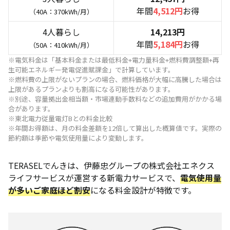
年間
4,512円
お得
（40A：370kWh/月）
4人暮らし
14,213円
年間
5,184円
お得
（50A：410kWh/月）
※電気料金は「基本料金または最低料金+電力量料金+燃料費調整額+再
生可能エネルギー発電促進賦課金」で計算しています。
※燃料費の上限がないプランの場合、燃料価格が大幅に高騰した場合は
上限があるプランよりも割高になる可能性があります。
※別途、容量拠出金相当額・市場連動手数料などの追加費用がかかる場
合があります。
※東北電力従量電灯Bとの料金比較
※年間お得額は、月の料金差額を12倍して算出した概算値です。実際の
節約額は季節や電気使用量により変動します。
TERASELでんきは、伊藤忠グループの株式会社エネクス
ライフサービスが運営する新電力サービスで、
電気使用量
が多いご家庭ほど割安
になる料金設計が特徴です。