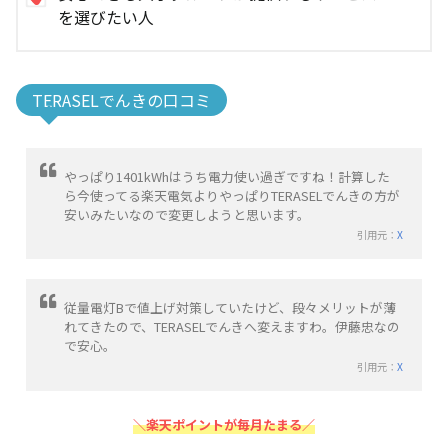
を選びたい人
TERASELでんきの口コミ
やっぱり1401kWhはうち電力使い過ぎですね！計算した
ら今使ってる楽天電気よりやっぱりTERASELでんきの方が
安いみたいなので変更しようと思います。
引用元：
X
従量電灯Bで値上げ対策していたけど、段々メリットが薄
れてきたので、TERASELでんきへ変えますわ。伊藤忠なの
で安心。
引用元：
X
＼楽天ポイントが毎月たまる／