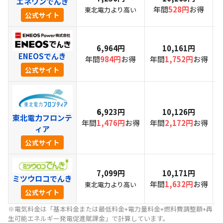
エネワンでんき
年間
528円
お得
東北電力より高い
公式サイト
6,964円
10,161円
ENEOSでんき
年間
984円
お得
年間
1,752円
お得
公式サイト
6,
923円
10,126円
東北電力フロンテ
年間
1,476円
お得
年間
2,172円
お得
ィア
公式サイト
7,099円
10,171円
ミツウロコでんき
年間
1,632円
お得
東北電力より高い
公式サイト
※電気料金は「基本料金または最低料金+電力量料金+燃料費調整額+再
生可能エネルギー発電促進賦課金」で計算しています。