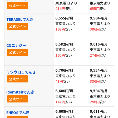
東京電力より
東京電力より
メリット③｜乗り換えキャンペーンがある
公式サイト
414円
安い
655円
安い
メリット④｜新電力会社へ乗り換える際の工事が不
6,555
9,504
円/月
円/月
TERASELでんき
要
東京電力より
東京電力より
公式サイト
192円
安い
386円
安い
メリット⑤｜環境問題にも取り組める
新電力会社を選ぶ際のポイント
6,582円/月
9,616円/月
CDエナジー
東京電力より
東京電力より
お住いのエリアで新電力会社を選ぶ
公式サイト
165円
安い
274円
安い
世帯数によって料金プランを選ぶ
電気を使う時間帯によって料金プランを選ぶ
6,706
9,554
円/月
円/月
ミツウロコでんき
東京電力より
東京電力より
電気料金単価以外の金額も確認する
公式サイト
41円
安い
336円
安い
割引やポイント還元、セット割などのサービスが多
6,600
9,594
円/月
円/月
idemitsuでんき
いほどお得
東京電力より
東京電力より
公式サイト
147円
安い
296円
安い
新電力会社へ電気を乗り換える際の注意点・デメリ
ット
6,608
9,611
円/月
円/月
ENEOSでんき
東京電力より
東京電力より