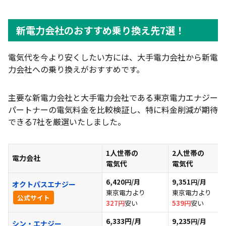
新電力会社のおすすめ乗り換え先7選！
オクトパスエナジー｜環境に配慮したプランが安い
新電力会社のおすすめ乗り換え先7選！
シン・エナジー｜基本料金・電力料金ともに割安
電気代を今より安くしたい方には、
大手電力会社から新電
TERASELでんき｜楽天ポイントが毎月たまる
力会社への乗り換えがおすすめ
です。
CDエナジー｜ガスとのセット割・ポイントでお得
ミツウロコでんき「従量電灯B」｜シンプルな料金
主要な新電力会社と大手電力会社である東京電力エナジー
体系
パートナーの電気料金を比較検証し、特に料金削減が期待
できる7社を厳選いたしました。
idemitsuでんき「Sプラン」｜電気代とガソリン代
の両方がお得になる
ENEOSでんき「Vプラン」｜長期契約割引で電気代
1人世帯の
2人世帯の
電力会社
がさらにお得
電気代
電気代
新電力会社へ乗り換えるメリット5つ
6,420円/月
9,351円/月
オクトパスエナジー
東京電力より
東京電力より
公式サイト
メリット①｜電気代が安くなる可能性がある
327円
安い
539円
安い
メリット②｜自分にあったプランが選べる
6,333
円/月
9,235
円/月
シン・エナジー