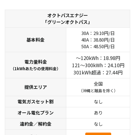
オクトパスエナジー
「グリーンオクトパス」
30A：29.10円/日
基本料金
40A：38.80円/日
世帯人数
電気使用量
50A：48.50円/日
1人暮らし
30A/210kWh
～120kWh：18.98円
電力量料金
121～300kWh：24.10円
2人暮らし
40A/300kWh
（1kWhあたりの使用料金）
301kWh超過：27.44円
3人暮らし
40A/370kWh
全国
4人暮らし
50A/410kWh
提供エリア
（沖縄と離島を除く）
家庭の省エネハンドブック2025 | 東京都環境局
電気ガスセット割
なし
オール電化プラン
あり
違約金／解約金
なし