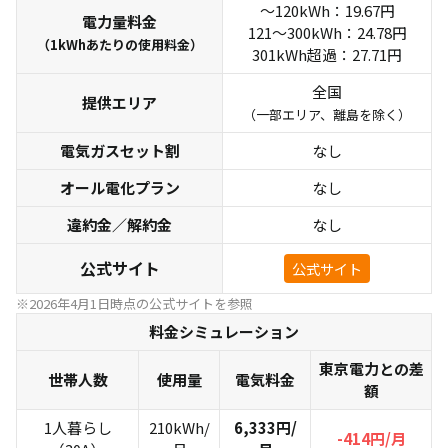
～120kWh：19.67円
電力量料金
121～300kWh：24.78円
（1kWhあたりの使用料金）
301kWh超過：27.71円
全国
提供エリア
（一部エリア、離島を除く）
電気ガスセット割
なし
オール電化プラン
なし
違約金／解約金
なし
公式サイト
公式サイト
※2026年4月1日時点の公式サイトを参照
料金シミュレーション
東京電力との差
世帯人数
使用量
電気料金
額
1人暮らし
210kWh/
6,333円/
-414円/月