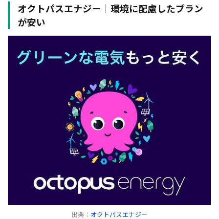
オクトパスエナジー｜環境に配慮したプラン
大手電力会社から新電力会社へ乗り換えはかんた
ん？
が安い
大手電力会社から新電力会社へ乗り換えて大丈夫？
倒産しない？
まとめ
エリアプライ
ス価格
出典：
オクトパスエナジー