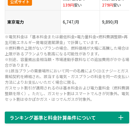
大手電力会社の方が安いパターンもある
公式サイト
139円
安い
279円
安い
最低利用期間や解約金がないか確認する
東京電力
6,747/月
9,890/月
支払い方法がクレジットカードのみの場合がある
変動型の電気料金プランは社会情勢によって高くな
※電気料金は「基本料金または最低料金+電力量料金+燃料費調整額+再
ることがある
生可能エネルギー発電促進賦課金」で計算しています。
※燃料費の上限がないプランの場合、燃料価格が大幅に高騰した場合は
新電力会社へ乗り換える方法
上限があるプランよりも割高になる可能性があります。
※別途、容量拠出金相当額・市場連動手数料などの追加費用がかかる場
現住所で電力会社を切り替える方法
合があります。
※1該当プランの需要場所において同一の名義によりCDエナジーとガス
引っ越し先で新電力会社に乗り換える方法
需給契約を締結され、該当する電気・ガスプランの料金を同一の支払い
方法によりお支払いいただく場合に限る。
新電力会社の乗り換えについてよくある質問
ガスセット割引が適用されるのは基本料金および電力量料金（燃料費調
整額を除く）。ただし、ガスセット割はスマートでんきが対象外。電気
新電力会社とはそもそも何？
セット割はゆかぽかガス・はつでんガスが対象外。
電気を大手電力から新電力へ乗り換えるメリット
は？
ランキング基準と料金計算条件について
電力会社を新電力会社へ乗り換える注意点や変更の
デメリットはある？