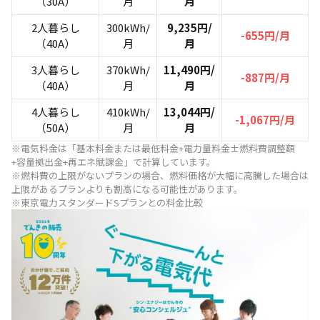
（30A）
月
月
2人暮らし
300kWh/
9,235円/
-655円/月
（40A）
月
月
3人暮らし
370kWh/
11,490円/
-887円/月
（40A）
月
月
4人暮らし
410kWh/
13,044円/
-1,067円/月
（50A）
月
月
※電気料金は「基本料金または最低料金+電力量料金±燃料費調整額
+容量拠出金+再エネ賦課金」で計算しています。
※燃料費の上限がないプランの場合、燃料価格が大幅に高騰した場合は
上限があるプランよりも割高になる可能性があります。
※東京電力スタンダードSプランとの料金比較