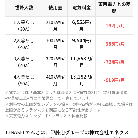
東京電力との差
世帯人数
使用量
電気料金
額
1人暮らし
210kWh/
6,555円/
-192円/月
（30A）
月
月
2人暮らし
300kWh/
9,504円/
-386円/月
（40A）
月
月
3人暮らし
370kWh/
11,653円/
-724円/月
（40A）
月
月
4人暮らし
410kWh/
13,192円/
-919円/月
（50A）
月
月
※電気料金は「基本料金または最低料金+電力量料金±燃料費調整額
+容量拠出金+再エネ賦課金」で計算しています。
※燃料費の上限がないプランの場合、燃料価格が大幅に高騰した場合は
上限があるプランよりも割高になる可能性があります。
※東京電力スタンダードSプランとの料金比較
TERASELでんきは、伊藤忠グループの株式会社エネクス