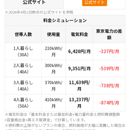
公式サイト
公式サイト
※2026年4月1日時点の公式サイトを参照
料金シミュレーション
東京電力の差
世帯人数
使用量
電気料金
額
1人暮らし
210kWh/
6,420円/月
-327円/月
（30A）
月
2人暮らし
300kWh/
9,351円/月
-539円/月
（40A）
月
3人暮らし
370kWh/
11,639円/
-738円/月
（40A）
月
月
4人暮らし
410kWh/
13,237円/
-874円/月
（50A）
月
月
※電気料金は「基本料金または最低料金+電力量料金±燃料費調整額
+容量拠出金+再エネ賦課金」で計算しています。
※燃料費の上限がないプランの場合、燃料価格が大幅に高騰した場合は