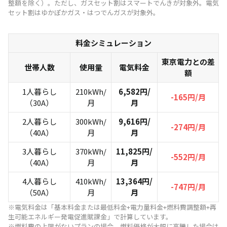
整額を除く）。ただし、ガスセット割はスマートでんきが対象外。電気
セット割はゆかぽかガス・はつでんガスが対象外。
料金シミュレーション
東京電力との差
世帯人数
使用量
電気料金
額
1人暮らし
210kWh/
6,582円/
-165円/月
（30A）
月
月
2人暮らし
300kWh/
9,616円/
-274円/月
（40A）
月
月
3人暮らし
370kWh/
11,825円/
-552円/月
（40A）
月
月
4人暮らし
410kWh/
13,364円/
-747円/月
（50A）
月
月
※電気料金は「基本料金または最低料金+電力量料金+燃料費調整額+再
生可能エネルギー発電促進賦課金」で計算しています。
※燃料費の上限がないプランの場合、燃料価格が大幅に高騰した場合は