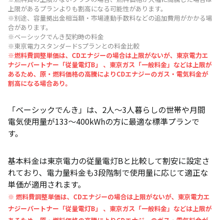
上限があるプランよりも割高になる可能性があります。
※別途、容量拠出金相当額・市場連動手数料などの追加費用がかかる場
合があります。
※ベーシックでんき契約時の料金
※東京電力スタンダードSプランとの料金比較
※燃料費調整単価は、CDエナジーの場合は上限がないが、東京電力エ
ナジーパートナー「従量電灯B」 、東京ガス「一般料金」などは上限が
あるため、原・燃料価格の高騰によりCDエナジーのガス・電気料金が
割高になる場合あり。
「ベーシックでんき」は、2人～3人暮らしの世帯や月間
電気使用量が133～400kWhの方に最適な標準プランで
す。
基本料金は東京電力の従量電灯Bと比較して割安に設定さ
れており、電力量料金も3段階制で使用量に応じて適正な
単価が適用されます。
※ 燃料費調整単価は、CDエナジーの場合は上限がないが、東京電力エ
ナジーパートナー「従量電灯B」 、東京ガス「一般料金」などは上限が