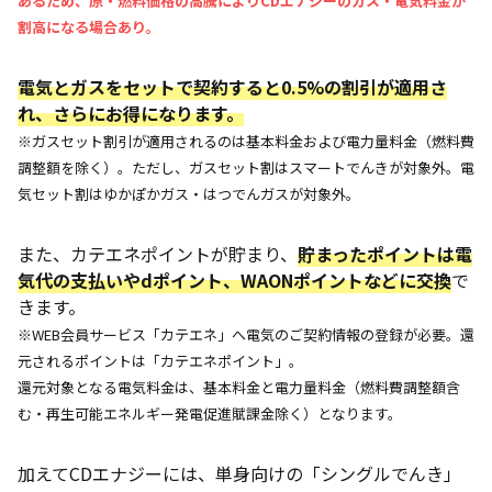
あるため、原・燃料価格の高騰によりCDエナジーのガス・電気料金が
割高になる場合あり。
電気とガスをセットで契約すると0.5%の割引が適用さ
れ、さらにお得になります。
※ガスセット割引が適用されるのは基本料金および電力量料金（燃料費
調整額を除く）。ただし、ガスセット割はスマートでんきが対象外。電
気セット割はゆかぽかガス・はつでんガスが対象外。
また、カテエネポイントが貯まり、
貯まったポイントは電
気代の支払いやdポイント、WAONポイントなどに交換
で
きます。
※WEB会員サービス「カテエネ」へ電気のご契約情報の登録が必要。還
元されるポイントは「カテエネポイント」。
還元対象となる電気料金は、基本料金と電力量料金（燃料費調整額含
む・再生可能エネルギー発電促進賦課金除く）となります。
加えてCDエナジーには、単身向けの「シングルでんき」