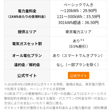
ベーシックでんき
～120kWh：29.90円
電力量料金
121～300kWh：35.59円
（1kWhあたりの使用料金）
301kWh超過：36.50円
提供エリア
東京電力エリア
※1
あり
電気ガスセット割
（0.5%割引）
オール電化プラン
あり（スマートでんきプラン）
違約金／解約金
なし（一部プランを除く）
公式サイト
公式サイト
※2026年4月1日時点の公式サイトを参照、価格は税込、東京電力管内
で利用する場合、ベーシックでんき契約時
※1該当プランの需要場所において同一の名義によりCDエナジーとガス
需給契約を締結され、該当する電気・ガスプランの料金を同一の支払い
方法によりお支払いいただく場合に限る。
ガスセット割引が適用されるのは基本料金および電力量料金（燃料費調