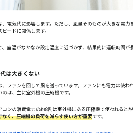
電気代を計算する方法
の基本的な計算式
は、電気代に影響します。ただし、風量そのものが大きな電力
力の確認方法
スピードに関係します。
暖房で電気代が違う理由
エアコンの電気代を抑える方法
と、室温がなかなか設定温度に近づかず、結果的に運転時間が
温28℃、暖房は室温20℃を目安にする
を調整する
気代は大きくない
ュレーターや扇風機を併用する
は、ファンを回して風を送っています。ファンにも電力は使わ
ーを月1〜2回掃除する
いのは、主に室外機の圧縮機です。
まわりをふさがない
アコンの消費電力の約8割は室外機にある圧縮機で使われると説
社・料金プランを見直す
でなく、圧縮機の負荷を減らす使い方が重要
です。
風量と電気代に関するよくある質問
アコンの風量は基本的に自動が使いやすい