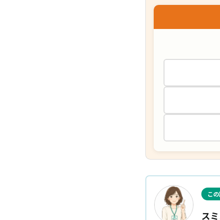
この
スミ