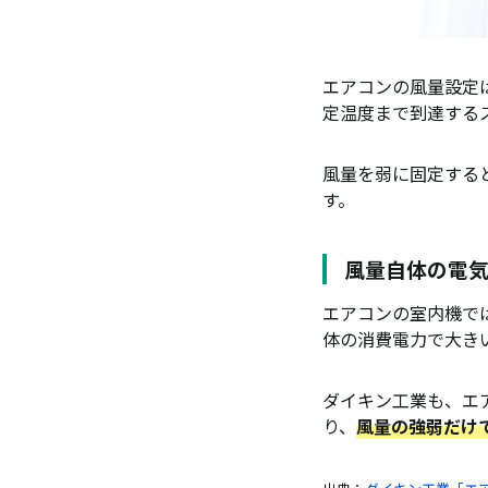
エアコンの
電気代
エアコンの風量設定
消費電
定温度まで到達する
冷房と
風量以外で
風量を弱に固定する
す。
冷房は室
風向き
風量自体の電
サーキ
エアコンの室内機で
フィルタ
体の消費電力で大き
室外機
ダイキン工業も、エ
電力会
り、
風量の強弱だけ
エアコンの
まとめ：エ