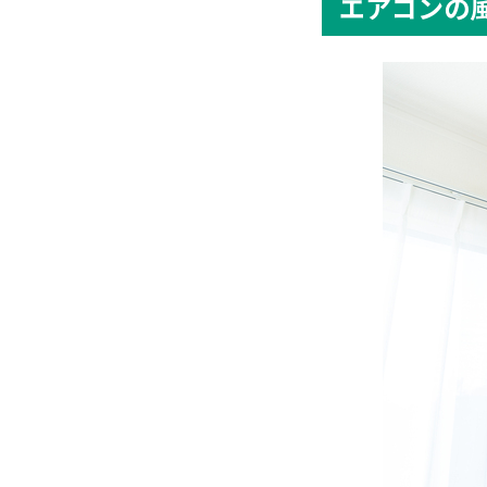
エアコンの
電気代
風量「
エアコンの
基本は
風量「
風量「
しずか
送風は
風量「自動
設定温
設定温
メーカ