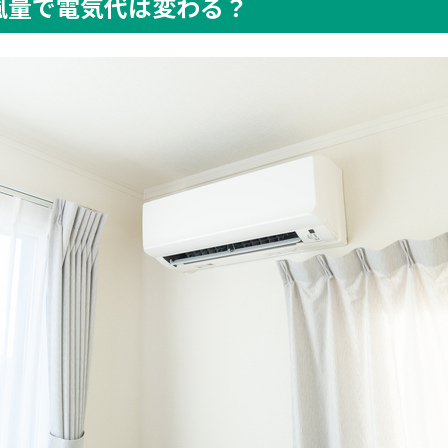
風量で電気代は変わる？
を左右するのは設定温度までの到達時間
弱」は節約にならない場合がある
風量は自動・弱・強・しずかのどれがいい？
風量「自動」が使いやすい
強」は起動直後や帰宅直後に使う
弱・微風」は静かだが節電向きとは限らない
モードは運転音を抑えたいときに使う
電気代が安いが冷暖房の代わりにはならない
」が電気代を抑えやすい理由
度まで短時間で到達しやすい
度到達後は風量を自動で抑える
ー実験でも自動の方が消費電力量が少ない