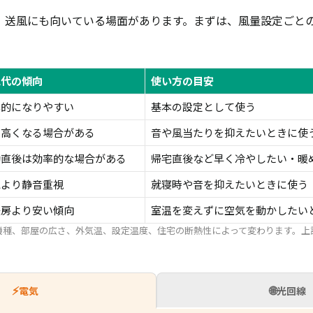
、送風にも向いている場面があります。まずは、風量設定ごと
気代の傾向
使い方の目安
率的になりやすい
基本の設定として使う
に高くなる場合がある
音や風当たりを抑えたいときに使
動直後は効率的な場合がある
帰宅直後など早く冷やしたい・暖
電より静音重視
就寝時や音を抑えたいときに使う
暖房より安い傾向
室温を変えずに空気を動かしたい
機種、部屋の広さ、外気温、設定温度、住宅の断熱性によって変わります。上
⚡
🌐
電気
光回線