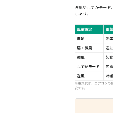
強風やしずかモード
しょう。
風量設定
電
自動
効
弱・微風
逆
強風
起
しずかモード
節
送風
冷
※電気代は、エアコンの
安です。