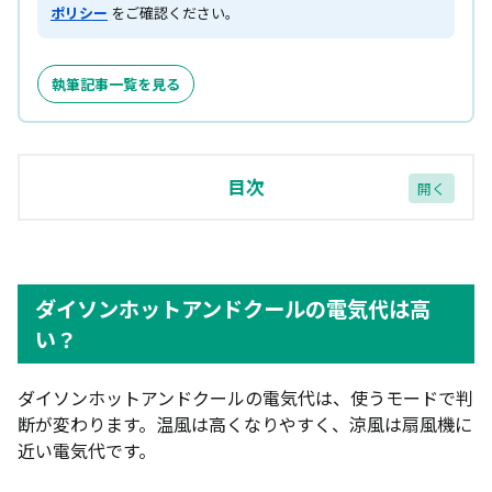
ポリシー
をご確認ください。
執筆記事一覧を見る
目次
ダイソンホットアンドクールの電気代は高い？
温風モードは1時間約43.4円、1カ月最大約10,416
ダイソンホットアンドクールの電気代は高
円
い？
涼風モードは1時間約1.55円、1カ月約372円
実際の電気代は設定温度・使用環境で変わる
ダイソンホットアンドクールの電気代は、使うモードで判
断が変わります。温風は高くなりやすく、涼風は扇風機に
ダイソンホットアンドクールはエアコンの代わりに
近い電気代です。
なる？