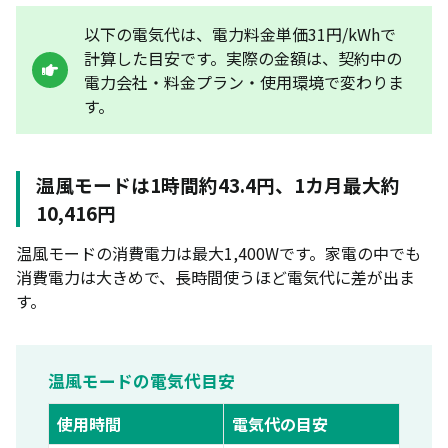
暖房は足元・脱衣所などの補助利用向き
以下の電気代は、電力料金単価31円/kWhで
涼風は冷房ではなく送風
計算した目安です。実際の金額は、契約中の
部屋全体を長時間暖めるならエアコン向き
電力会社・料金プラン・使用環境で変わりま
す。
ダイソンホットアンドクールの主な機能と仕様
涼風・温風・空気清浄の1台3役
温風モードは1時間約43.4円、1カ月最大約
HP10の消費電力は涼風2〜50W・温風1,400W
10,416円
空気清浄性能は公式表記に合わせて確認する
温風モードの消費電力は最大1,400Wです。家電の中でも
ダイソンとエアコンの電気代を比較
消費電力は大きめで、長時間使うほど電気代に差が出ま
暖房として使う場合
す。
涼風と冷房を比べる場合の注意点
電気代だけでなく用途で選ぶ
温風モードの電気代目安
ダイソンと他の暖房器具の電気代を比較
使用時間
電気代の目安
他の暖房器具との比較表