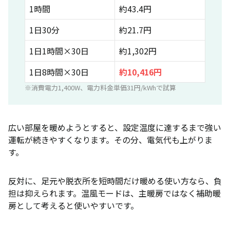
1時間
約43.4円
長時間使うならエアコン・こたつの方が安くなりや
すい
1日30分
約21.7円
ダイソンは短時間・スポット暖房向き
1日1時間×30日
約1,302円
ダイソンホットアンドクールの電気代を抑える使い
1日8時間×30日
約10,416円
方
※消費電力1,400W、電力料金単価31円/kWhで試算
足元・脱衣所・デスク周りなど狭い場所で使う
エアコンの補助として使う
広い部屋を暖めようとすると、設定温度に達するまで強い
設定温度を上げすぎない
運転が続きやすくなります。その分、電気代も上がりま
す。
タイマー・自動モードを使う
家全体の電気代が高いなら電力プランを比較する
反対に、足元や脱衣所を短時間だけ暖める使い方なら、負
ダイソンホットアンドクールの電気代に関するよく
担は抑えられます。温風モードは、主暖房ではなく補助暖
ある質問
房として考えると使いやすいです。
まとめ