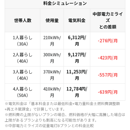
料金シミュレーション
中部電力ミライ
世帯人数
使用量
電気料金
ズ
との差額
1人暮らし
210kWh/
6,312円/
-276円/月
（30A）
月
月
2人暮らし
300kWh/
9,127円/
-423円/月
（40A）
月
月
3人暮らし
370kWh/
11,253円/
-557円/月
（40A）
月
月
4人暮らし
410kWh/
12,784円/
-639円/月
（50A）
月
月
※電気料金は「基本料金または最低料金+電力量料金±燃料費調整額
+再エネ賦課金」で計算しています。
※燃料費の上限がないプランの場合、燃料価格が大幅に高騰した場合は
上限があるプランよりも割高になる可能性があります。
※中部電力ミライズの従量電灯Bプランとの料金比較