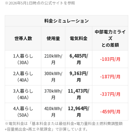
※2026年5月1日時点の公式サイトを参照
料金シミュレーション
中部電力ミライ
世帯人数
使用量
電気料金
ズ
との差額
1人暮らし
210kWh/
6,485円/
-103円/月
（30A）
月
月
2人暮らし
300kWh/
9,363円/
-187円/月
（40A）
月
月
3人暮らし
370kWh/
11,473円/
-337円/月
（40A）
月
月
4人暮らし
410kWh/
12,964円/
-459円/月
（50A）
月
月
※電気料金は「基本料金または最低料金+電力量料金±燃料費調整額
+容量拠出金+再エネ賦課金」で計算しています。