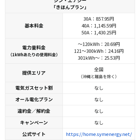
シン・エナジー
「きほんプラン」
30A：857.95円
基本料金
40A：1,145.59円
50A：1,430.25円
～120kWh：20.69円
電力量料金
121～300kWh：24.16円
（1kWhあたりの使用料金）
301kWh～：25.53円
全国
提供エリア
（沖縄と離島を除く）
電気ガスセット割
なし
オール電化プラン
なし
違約金／解約金
なし
キャンペーン
なし
公式サイト
https://home.symenergy.net/