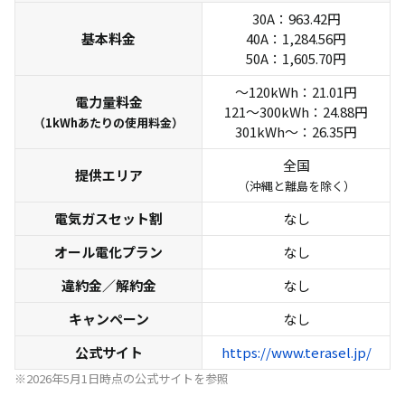
30A：963.42円
基本料金
40A：1,284.56円
50A：1,605.70円
〜120kWh：21.01円
電力量料金
121〜300kWh：24.88円
（1kWhあたりの使用料金）
301kWh〜：26.35円
全国
提供エリア
（沖縄と離島を除く）
電気ガスセット割
なし
オール電化プラン
なし
違約金／解約金
なし
キャンペーン
なし
公式サイト
https://www.terasel.jp/
※2026年5月1日時点の公式サイトを参照