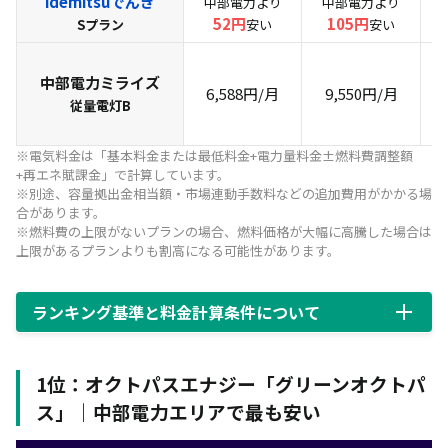
idemitsuでんき
中部電力より
中部電力より
52円
105円
Sプラン
安い
安い
中部電力ミライズ
6,588円/月
9,550円/月
従量電灯B
※電気料金は「基本料金または最低料金+電力量料金±燃料費調整額
+再エネ賦課金」で計算しています。
※別途、容量拠出金相当額・市場連動手数料などの追加費用がかかる場
合があります。
※燃料費の上限がないプランの場合、燃料価格が大幅に高騰した場合は
上限があるプランよりも割高になる可能性があります。
ランキング基準と料金計算条件について
1位：オクトパスエナジー「グリーンオクトパ
ス」｜中部電力エリアで最も安い