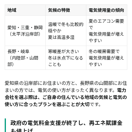
る
地域
気候の特徴
電気使用量の傾向
リボンエナジー｜7種類の割引が魅力
夏のエアコン需要
温暖で冬も比較的
【世帯別】中部エリアでおすすめの電力会社
愛知・三重・静岡
で
穏やか
（太平洋沿岸部）
電気使用量が増え
夏は高温多湿
一人暮らしにおすすめの電力会社
やすい
ファミリー世帯におすすめ電力会社
長野・岐阜
寒暖差が大きい
冬の暖房需要で
（内陸部・山間
冬は氷点下になる
電気使用量が増え
中部エリアで電気ガスセットでおすすめの電力会社
部）
ことも
やすい
中部エリアのオール電化住宅におすすめの電力会社
中部電力ミライズから新電力に切り替えるメリット
愛知県の沿岸部にお住まいの方と、長野県の山間部にお住
安いエリアでもさらに電気代を下げられる
まいの方では、電気の使い方がまったく異なります。
電力
会社を選ぶ際は、ご自身の住んでいる地域の気候と電気の
ガスとのセット割で光熱費全体を削減できる
使い方に合ったプランを選ぶことが大切
です。
ポイントや特典でさらにお得
中部エリアの電力会社の選び方｜6つのポイント
政府の電気料金支援が終了し、再エネ賦課金
も値上げ
現在の電気料金と使用量を事前に把握する