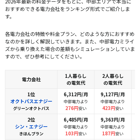
2026年最新の料金データをもとに、中部エリアで本当に
おすすめできる電力会社をランキング形式でご紹介しま
す。
各電力会社の特徴や料金プラン、どのような方におすすめ
なのかを詳しく解説していきます。また、中部電力ミライ
ズから乗り換えた場合の差額もシミュレーションしていま
すので、ぜひ参考にしてください。
1人暮らし
2人暮らし
電力会社
の電気代
の電気代
1位
6,312円/月
9,127円/月
オクトパスエナジー
中部電力より
中部電力より
276円
423円
グリーンオクトパス
安い
安い
2位
6,485円/月
9,363円/月
シン・エナジー
中部電力より
中部電力より
103円
187円
きほんプラン
安い
安い