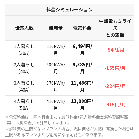
料金シミュレーション
中部電力ミライ
世帯人数
使用量
電気料金
ズ
との差額
1人暮らし
210kWh/
6,494円/
-94円/月
（30A）
月
月
2人暮らし
300kWh/
9,385円/
-165円/月
（40A）
月
月
3人暮らし
370kWh/
11,486円/
-324円/月
（40A）
月
月
4人暮らし
410kWh/
13,008円/
-415円/月
（50A）
月
月
※電気料金は「基本料金または最低料金+電力量料金±燃料費調整額
+再エネ賦課金」で計算しています。
※燃料費の上限がないプランの場合、燃料価格が大幅に高騰した場合は
上限があるプランよりも割高になる可能性があります。