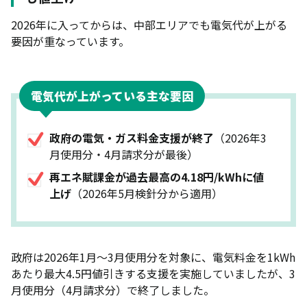
基本料金や料金単価を比較する
2026年に入ってからは、中部エリアでも電気代が上がる
要因が重なっています。
契約期間の縛りや解約金の有無を確認する
運営会社の信頼性や実績を確認する
電気代が上がっている主な要因
特典や付帯サービスもチェック
中部エリアならではの選び方
政府の電気・ガス料金支援が終了
（2026年3
中部エリアで電力会社を切り替える際の注意点
月使用分・4月請求分が最後）
市場連動型は夏場の料金高騰リスクがある
再エネ賦課金が過去最高の4.18円/kWhに値
上げ
（2026年5月検針分から適用）
新電力は倒産や事業撤退のリスクがある
初期費用や手数料が発生するケースもある
支払い方法が限定される場合がある
政府は2026年1月〜3月使用分を対象に、電気料金を1kWh
賃貸物件は切り替えできないことがある
あたり最大4.5円値引きする支援を実施していましたが、3
月使用分（4月請求分）で終了しました。
中部エリアの電力会社についてよくある質問