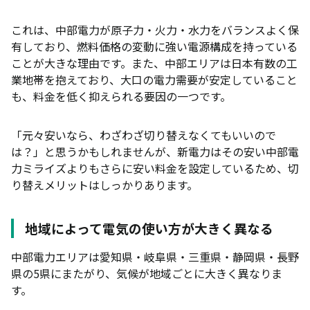
2位：シン・エナジー「きほんプラン」｜基本料
金・電力量料金ともに割安
これは、中部電力が原子力・火力・水力をバランスよく保
有しており、燃料価格の変動に強い電源構成を持っている
3位：TERASELでんき「超TERASEL中部B」｜電
気使用量が多いほどお得
ことが大きな理由です。また、中部エリアは日本有数の工
業地帯を抱えており、大口の電力需要が安定していること
4位：ENEOSでんき「中部Ⅴプラン」｜長期契約割
も、料金を低く抑えられる要因の一つです。
引で電気代がさらにお得
5位：東邦ガスの電気「シンプルプランⅠ」｜ガス
「元々安いなら、わざわざ切り替えなくてもいいので
とのセット割でさらにお得
は？」と思うかもしれませんが、新電力はその安い中部電
6位：ミツウロコでんき「従量電灯B」｜シンプル
力ミライズよりもさらに安い料金を設定しているため、切
な料金体系で安い
り替えメリットはしっかりあります。
7位：idemitsuでんき「Sプラン」｜電気代とガソ
リン代の両方がお得になる
地域によって電気の使い方が大きく異なる
中部エリアの市場連動型プランでおすすめ電力会社2
中部電力エリアは愛知県・岐阜県・三重県・静岡県・長野
選
県の5県にまたがり、気候が地域ごとに大きく異なりま
市場連動型プランとは？固定料金型との違い
す。
Looopでんき｜電気代を自分でコントロールでき