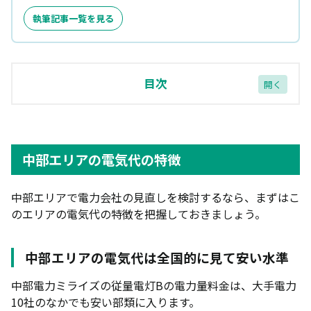
執筆記事一覧を見る
目次
中部エリアの電気代の特徴
中部エリアの電気代は全国的に見て安い水準
中部エリアの電気代の特徴
地域によって電気の使い方が大きく異なる
中部エリアで電力会社の見直しを検討するなら、まずはこ
政府の電気料金支援が終了し、再エネ賦課金も値上
のエリアの電気代の特徴を把握しておきましょう。
げ
中部エリアの安い電力会社おすすめランキング7選
【2026年最新】
中部エリアの電気代は全国的に見て安い水準
1位：オクトパスエナジー「グリーンオクトパス」
中部電力ミライズの従量電灯Bの電力量料金は、大手電力
｜中部電力エリアで最も安い
10社のなかでも安い部類に入ります。