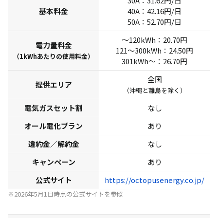
30A：31.62円/日
基本料金
40A：42.16円/日
50A：52.70円/日
世帯人数
電気使用量
～120kWh：20.70円
電力量料金
1人暮らし
30A/210kWh
121～300kWh：24.50円
（1kWhあたりの使用料金）
301kWh～：26.70円
2人暮らし
40A/300kWh
全国
3人暮らし
40A/370kWh
提供エリア
（沖縄と離島を除く）
4人暮らし
50A/410kWh
電気ガスセット割
なし
家庭の省エネハンドブック2025 | 東京都環境局
オール電化プラン
あり
違約金／解約金
なし
キャンペーン
あり
公式サイト
https://octopusenergy.co.jp/
※2026年5月1日時点の公式サイトを参照