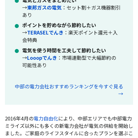
→
東邦ガスの電気
：セット割＋ガス機器割引
あり
ポイントを貯めながら節約したい
→
TERASELでんき
：楽天ポイント還元＋入
会特典
電気を使う時間を工夫して節約したい
→
Looopでんき
：市場連動型で大幅節約の
可能性あり
中部の電力会社おすすめランキングを今すぐ見る
→
2016年4月の
電力自由化
により、中部エリアでも中部電力
ミライズ以外にも多くの新電力会社が電気の供給を開始し
ました。ご家庭のライフスタイルに合ったプランを選ぶこ