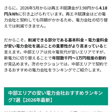
中部エリアの電気代が安いのはなぜ？
さらに、2026年5月からは再エネ賦課金が3.98円から
4.18
円/kWh
に引き上げられています。再エネ賦課金はどの電
中部電力ミライズから新電力に乗り換える手順は？
力会社と契約しても同額がかかるため、電力会社の切り替
新電力に変更しても電気の品質は変わらない？
えでは削減できません。
賃貸やマンションでも電力会社は変更できる？
だからこそ、
削減できる部分である基本料金・電力量料金
契約期間の縛りや解約金はある？
が安い電力会社を選ぶことの重要性がより高まっている
と
乗り換えても電気代が安くならないことはある？
言えます。中部エリアは元々電気代が安いエリアですが、
新電力に切り替えることで
年間数千円〜1万円程度の節約
まとめ
が見込めます。次のセクションでは、中部エリアで契約で
きるおすすめの電力会社をランキングでご紹介します。
中部エリアの安い電力会社おすすめランキン
グ7選【2026年最新】